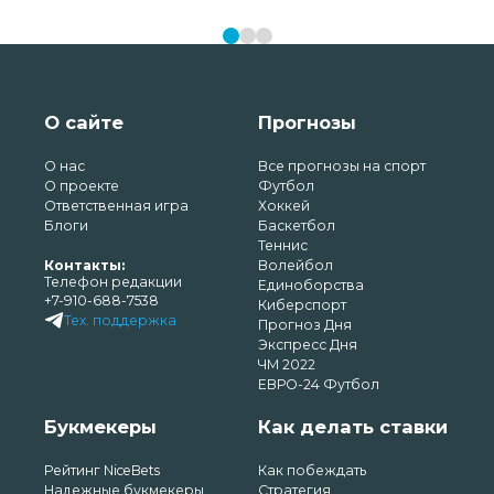
О сайте
Прогнозы
О нас
Все прогнозы на спорт
О проекте
Футбол
Ответственная игра
Хоккей
Блоги
Баскетбол
Теннис
Контакты:
Волейбол
Телефон редакции
Единоборства
+7-910-688-7538
Киберспорт
Тех. поддержка
Прогноз Дня
Экспресс Дня
ЧМ 2022
ЕВРО-24 Футбол
Букмекеры
Как делать ставки
Рейтинг NiceBets
Как побеждать
Надежные букмекеры
Стратегия