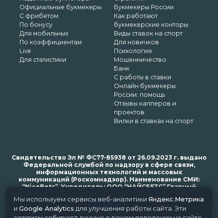
Официальные букмекеры
Букмекеры России
С фрибетом
Как работают
По бонусу
букмекерские конторы
Для мобильных
Виды ставок на спорт
По коэффициентам
Для новичков
Live
Психология
Для статистики
Мошенничество
Банк
С работы в ставки
Онлайн букмекеры
России: помощь
Отзывы капперов и
проектов
Вилки в ставках на спорт
Свидетельство Эл № ФС77-85938 от 26.09.2023 г. выдано
Федеральной службой по надзору в сфере связи,
информационных технологий и массовых
коммуникаций (Роскомнадзор). Наименование СМИ:
“NiceBets”. Учредитель: ООО “НАЙСБЕТС” Главный
редактор: Харьков Н.Н. Почта редакции: support@nice-
Мы используем сервисы веб-аналитики
Яндекс.Метрика
bets.ru
и
Google Analytics
для улучшения работы сайта. Эти
сервисы собирают данные о вашем поведении на сайте