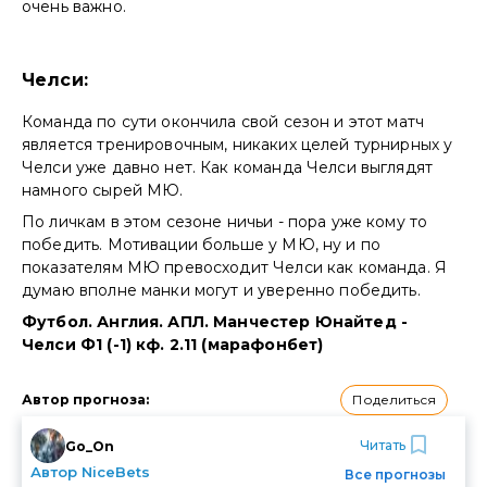
очень важно.
Челси:
Команда по сути окончила свой сезон и этот матч
является тренировочным, никаких целей турнирных у
Челси уже давно нет. Как команда Челси выглядят
намного сырей МЮ.
По личкам в этом сезоне ничьи - пора уже кому то
победить. Мотивации больше у МЮ, ну и по
показателям МЮ превосходит Челси как команда. Я
думаю вполне манки могут и уверенно победить.
Футбол. Англия. АПЛ. Манчестер Юнайтед -
Челси Ф1 (-1) кф. 2.11 (марафонбет)
Поделиться
Автор прогноза
:
Читать
Go_On
Автор NiceBets
Все прогнозы