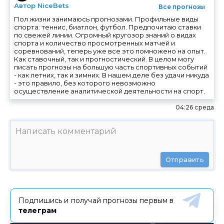
Автор NiceBets
Все прогнозы
Пол жизни занимаюсь прогнозами. Профильные виды
спорта: теннис, биатлон, футбол. Предпочитаю ставки
по свежей линии. Огромный кругозор знаний о видах
спорта и количество просмотренных матчей и
соревнований, теперь уже все это помножено на опыт.
Как ставочный, так и прогностический. В целом могу
писать прогнозы на большую часть спортивных событий
- как летних, так и зимних. В нашем деле без удачи никуда
- это правило, без которого невозможно
осуществление аналитической деятельности на спорт.
04:26 среда
Отправить
Подпишись и получай прогнозы первым в
телеграм