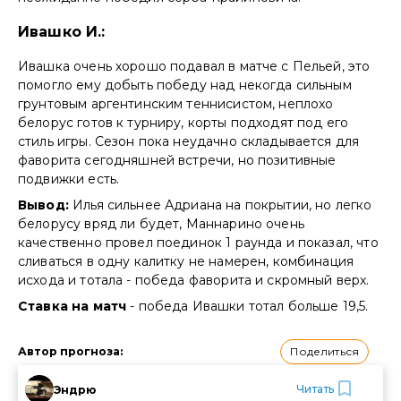
Ивашко И.:
Ивашка очень хорошо подавал в матче с Пельей, это
помогло ему добыть победу над некогда сильным
грунтовым аргентинским теннисистом, неплохо
белорус готов к турниру, корты подходят под его
стиль игры. Сезон пока неудачно складывается для
фаворита сегодняшней встречи, но позитивные
подвижки есть.
Вывод:
Илья сильнее Адриана на покрытии, но легко
белорусу вряд ли будет, Маннарино очень
качественно провел поединок 1 раунда и показал, что
сливаться в одну калитку не намерен, комбинация
исхода и тотала - победа фаворита и скромный верх.
Ставка на матч
- победа Ивашки тотал больше 19,5.
Поделиться
Автор прогноза
:
Читать
Эндрю