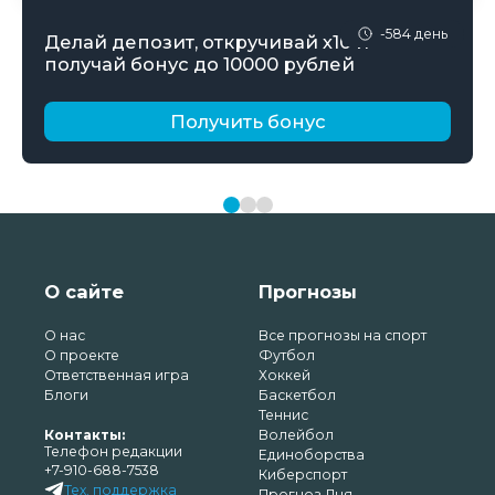
-584 день
Делай депозит, откручивай х10 и
получай бонус до 10000 рублей
Получить бонус
О сайте
Прогнозы
О нас
Все прогнозы на спорт
О проекте
Футбол
Ответственная игра
Хоккей
Блоги
Баскетбол
Теннис
Контакты:
Волейбол
Телефон редакции
Единоборства
+7-910-688-7538
Киберспорт
Тех. поддержка
Прогноз Дня