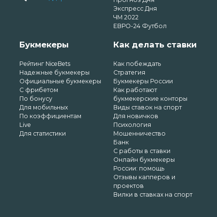
Экспресс Дня
ЧМ 2022
ЕВРО-24 Футбол
Букмекеры
Как делать ставки
Рейтинг NiceBets
Как побеждать
Надежные букмекеры
Стратегия
Официальные букмекеры
Букмекеры России
С фрибетом
Как работают
По бонусу
букмекерские конторы
Для мобильных
Виды ставок на спорт
По коэффициентам
Для новичков
Live
Психология
Для статистики
Мошенничество
Банк
С работы в ставки
Онлайн букмекеры
России: помощь
Отзывы капперов и
проектов
Вилки в ставках на спорт