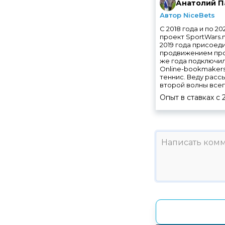
Анатолий П
Автор NiceBets
С 2018 года и по 
проект SportWars.
2019 года присоед
продвижением прое
же года подключил
Online-bookmakers.
теннис. Веду рассыл
второй волны всег
Опыт в ставках с