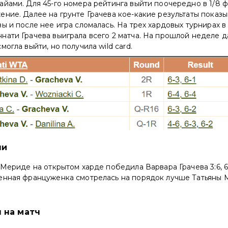
йами. Для 45-го номера рейтинга выйти поочередно в 1/8 ф
ние. Далее на грунте Грачева кое-какие результаты показыв
ы и после нее игра сломалась. На трех хардовых турнирах в
ати Грачева выиграла всего 2 матча. На прошлой неделе д
огла выйти, но получила wild card.
чи
 Мериде на открытом харде победила Варвара Грачева 3:6, 6:4
енная француженка смотрелась на порядок лучше Татьяны 
 на матч