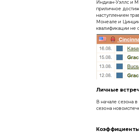
Индиан-Уэллс и Ма
приличное достиже
наступлением трав
Монеале и Цинцинн
квалификации не см
Личные встре
В начале сезона в
сезона новоиспеч
Коэффициенты