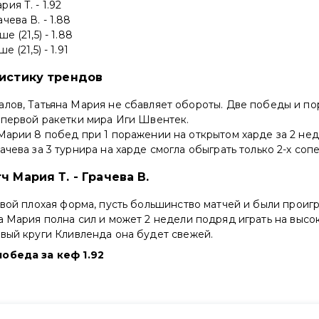
ия Т. - 1.92
чева В. - 1.88
е (21,5) - 1.88
е (21,5) - 1.91
тистику трендов
лов, Татьяна Мария не сбавляет обороты. Две победы и по
 первой ракетки мира Иги Швентек.
Марии 8 побед при 1 поражении на открытом харде за 2 нед
ачева за 3 турнира на харде смогла обыграть только 2-х соп
ч Мария Т. - Грачева В.
евой плохая форма, пусть большинство матчей и были проиг
а Мария полна сил и может 2 недели подряд играть на высо
вый круги Кливленда она будет свежей.
обеда за кеф 1.92