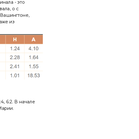
инала - это
ала, о с
 Вашингтоне,
аже из
, 6:2. В начале
Марии.