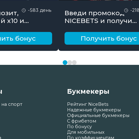
-583 день
-21
озит,
Введи промокод
й х10 и
NICEBETS и получи
онус до 10000
26000₽ поэтапно
ить бонус
Получить бонус
ы
Букмекеры
 на спорт
Рейтинг NiceBets
Надежные букмекеры
Официальные букмекеры
С фрибетом
По бонусу
Для мобильных
а
По коэффициентам