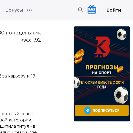
Войти
Бонусы
:00 понедельник
кэф:
1.92
за карьеру и 19-
 Прошлый сезон
вой категории.
щитила титул - в
вяной сезон, где