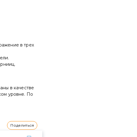
ражение в трех
ели.
ернииц.
раны в качестве
ком уровне. По
Поделиться