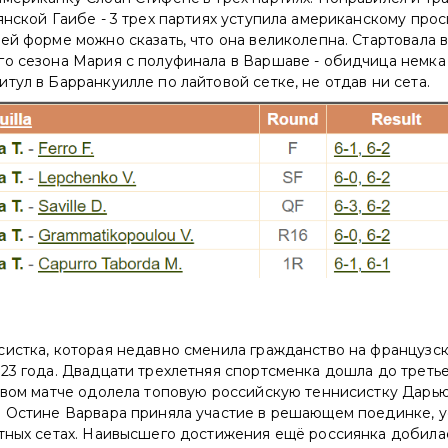
янской Гаибе - 3 трех партиях уступила американскому про
ей форме можно сказать, что она великолепна. Стартовала 
го сезона Мария с полуфинала в Варшаве - обидчица немка
тул в Барранкуилле по лайтовой сетке, не отдав ни сета.
систка, которая недавно сменила гражданство на французс
23 года. Двадцати трехлетняя спортсменка дошла до третье
овом матче одолела топовую российскую теннисистку Дарью
В Остине Варвара приняла участие в решающем поединке, у
отных сетах. Наивысшего достижения ещё россиянка добилас