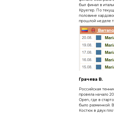
был финал в италь
Круегер. По текущ
половине хардово
прошлой неделе ти
Грачева В.
Российская тенни
провела начало 20
Open, где в старт
было разминкой. 
Костюк в двух пл