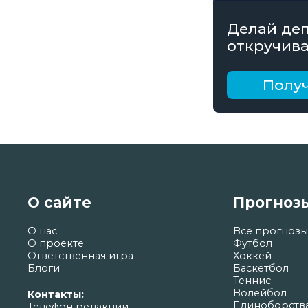
Делай деп
откручива
получай б
рублей
Получ
О сайте
Прогноз
О нас
Все прогнозы
О проекте
Футбол
Ответственная игра
Хоккей
Блоги
Баскетбол
Теннис
Волейбол
Контакты:
Единоборств
Телефон редакции