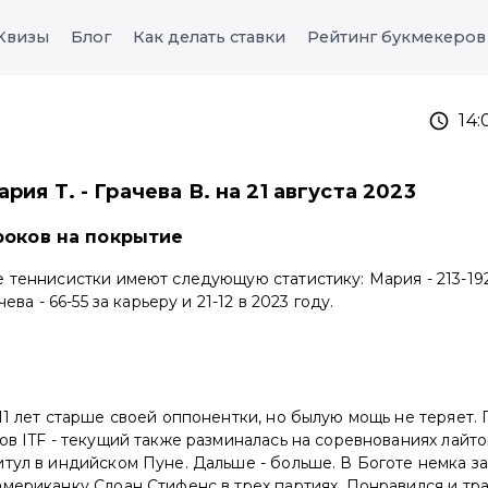
Квизы
Блог
Как делать ставки
Рейтинг букмекеров
14
рия Т. - Грачева В. на 21 августа 2023
роков на покрытие
 теннисистки имеют следующую статистику: Мария - 213-192 
чева - 66-55 за карьеру и 21-12 в 2023 году.
11 лет старше своей оппонентки, но былую мощь не теряет.
ов ITF - текущий также разминалась на соревнованиях лайто
тул в индийском Пуне. Дальше - больше. В Боготе немка за
мериканку Слоан Стифенс в трех партиях. Понравился и тра