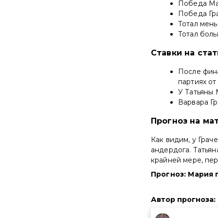
Победа Мар
Победа Гра
Тотал меньш
Тотал больш
Ставки на ста
После фина
партиях от
У Татьяны 
Варвара Гр
Прогноз на мат
Как видим, у Грач
андердога. Татьян
крайней мере, пер
Прогноз: Мария п
Автор прогноза
: