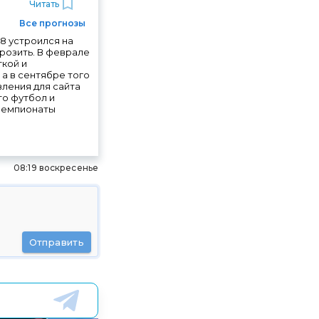
Читать
Все прогнозы
18 устроился на
орозить. В феврале
ткой и
а в сентябре того
вления для сайта
то футбол и
а чемпионаты
08:19 воскресенье
Отправить