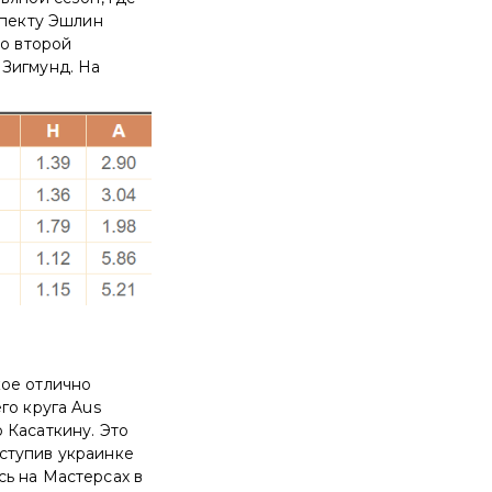
спекту Эшлин
во второй
 Зигмунд. На
кое отлично
го круга Aus
 Касаткину. Это
ступив украинке
ь на Мастерсах в