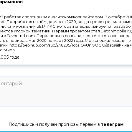
арамонов
2023 работал спортивным аналитиком/копирайтером. В октябре 20
net. Проработал на нём до марта 2020, когда проект решили зам
инился к компании БЕТЛИКС, которая специализируется разрабо
ктов игорной тематики. Первым проектом стал Betonmobile.ru, 
и к Favoritnr1.com. Параллельно создавал контент того же напра
ru в период с мая 2020 по март 2022 года. Моя специализация - э
ки: https://bet-hub.com/sub/248295/TotalOvUn.SOC.U/stats/all/ - н
о Мира.
2005
года
Подпишись и получай прогнозы первым в
телеграм