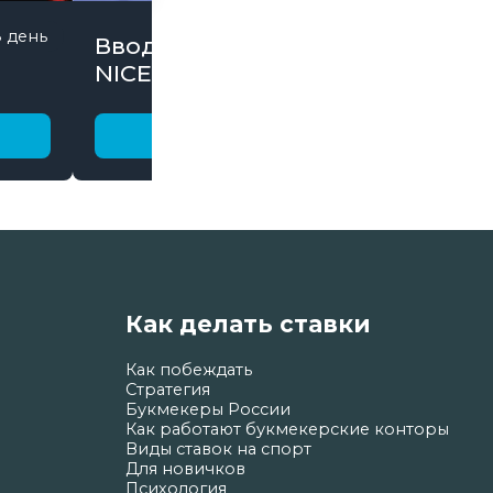
8 день
845 дней
Вводи Промокод
NICE15000 и забирай
бонусы
Получить бонус
Как делать ставки
Как побеждать
Стратегия
Букмекеры России
Как работают букмекерские конторы
Виды ставок на спорт
Для новичков
Психология