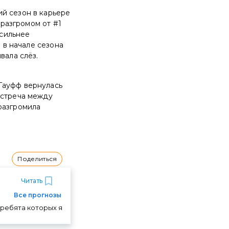
й сезон в карьере
 разгромом от #1
 сильнее
n в начале сезона
вала слёз.
Гауфф вернулась
встреча между
разгромила
Поделиться
Читать
Все прогнозы
 ребята которых я