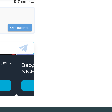
15:31 пятница
Отправить
8 день
845 дней
Вводи Промокод
NICE15000 и забирай
бонусы
Получить бонус