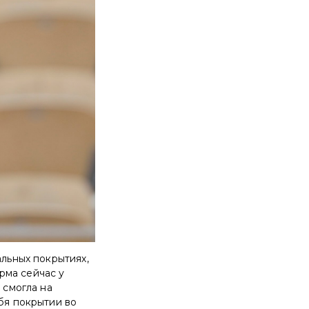
альных покрытиях,
орма сейчас у
 смогла на
ебя покрытии во