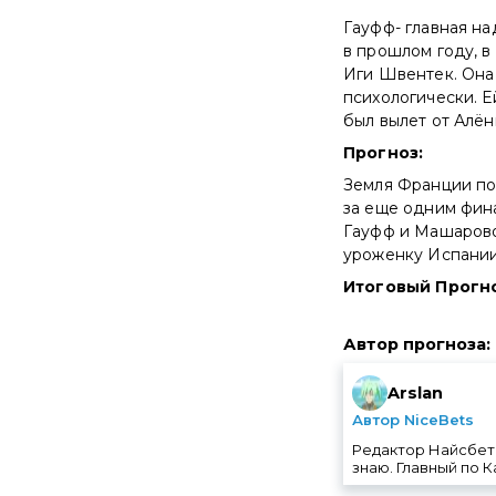
Гауфф- главная н
в прошлом году, в
Иги Швентек. Она 
психологически. Е
был вылет от Алён
Прогноз:
Земля Франции по
за еще одним фина
Гауфф и Машаровой
уроженку Испании с
Итоговый Прогноз
Автор прогноза
:
Arslan
Автор NiceBets
Редактор Найсбетс 
знаю. Главный по К