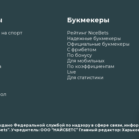
ы
Букмекеры
 на спорт
Рейтинг NiceBets
Надежные букмекеры
Официальные букмекеры
С фрибетом
По бонусу
Для мобильных
а
По коэффициентам
Live
Для статистики
бол
. выдано Федеральной службой по надзору в сфере связи, инф
ets”. Учредитель: ООО “НАЙСБЕТС” Главный редактор: Харьков 