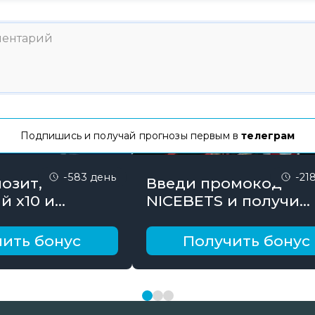
Подпишись и получай прогнозы первым в
телеграм
-583 день
-21
озит,
Введи промокод
й х10 и
NICEBETS и получи
онус до 10000
26000₽ поэтапно
ить бонус
Получить бонус