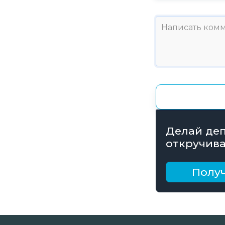
Делай деп
откручива
получай б
рублей
Получ