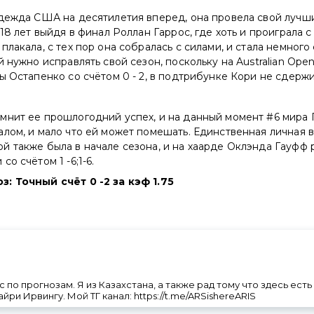
адежда США на десятилетия вперед, она провела свой лучши
 18 лет выйдя в финал Роллан Гаррос, где хоть и проиграла с
плакала, с тех пор она собралась с силами, и стала немного
й нужно исправлять свой сезон, поскольку на Australian Ope
ы Остапенко со счётом 0 - 2, в подтрибунке Кори не сдержи
мнит ее прошлогодний успех, и на данный момент #6 мира 
лом, и мало что ей может помешать. Единственная личная 
 также была в начале сезона, и на хаарде Оклэнда Гауфф 
о счётом 1 -6;1-6.
: Точный счёт 0 -2 за кэф 1.75
по прогнозам. Я из Казахстана, а также рад тому что здесь есть
айри Ирвингу. Мой ТГ канал: https://t.me/ARSishereARIS