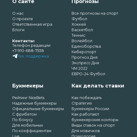
О сайте
Прогнозы
О нас
Все прогнозы на спорт
О проекте
Футбол
Ответственная игра
Хоккей
Блоги
Баскетбол
Теннис
Контакты:
Волейбол
Телефон редакции
Единоборства
+7-910-688-7538
Киберспорт
Тех. поддержка
Прогноз Дня
Экспресс Дня
ЧМ 2022
ЕВРО-24 Футбол
Букмекеры
Как делать ставки
Рейтинг NiceBets
Как побеждать
Надежные букмекеры
Стратегия
Официальные букмекеры
Букмекеры России
С фрибетом
Как работают
По бонусу
букмекерские конторы
Для мобильных
Виды ставок на спорт
По коэффициентам
Для новичков
Live
Психология