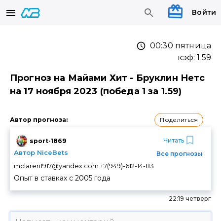
Войти
00:30 пятница
кэф:
1.59
Прогноз на Майами Хит - Бруклин Нетс
на 17 ноября 2023 (победа 1 за 1.59)
Поделиться
Автор прогноза
:
Читать
sport-1869
Автор NiceBets
Все прогнозы
mclaren1917@yandex.com +7(949)-612-14-83
Опыт в ставках с
2005
года
22:19 четверг