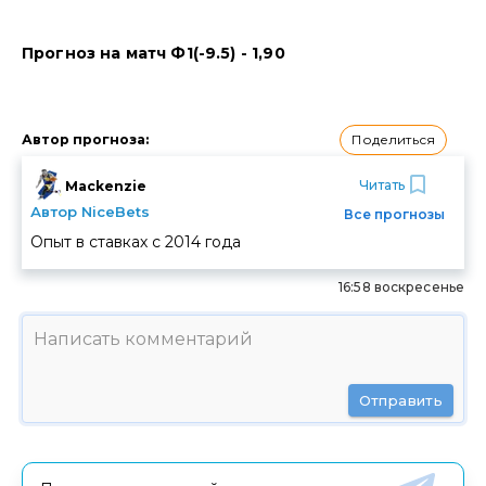
Прогноз на матч Ф1(-9.5) - 1,90
Поделиться
Автор прогноза
:
Читать
Mackenzie
Автор NiceBets
Все прогнозы
Опыт в ставках с
2014
года
16:58 воскресенье
Отправить