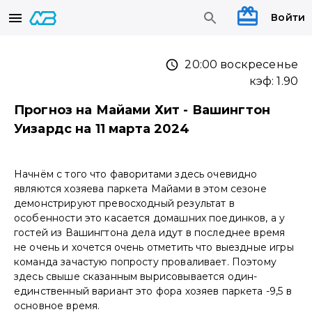
Войти
20:00 воскресенье
кэф:
1.90
Прогноз на Майами Хит - Вашингтон
Уизардс на 11 марта 2024
Начнём с того что фаворитами здесь очевидно
являются хозяева паркета Майами в этом сезоне
демонстрируют превосходный результат в
особенности это касается домашних поединков, а у
гостей из Вашингтона дела идут в последнее время
не очень и хочется очень отметить что выездные игры
команда зачастую попросту проваливает. Поэтому
здесь свыше сказанным вырисовывается один-
единственный вариант это фора хозяев паркета -9,5 в
основное время.