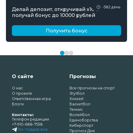
-582 день
Делай депозит, откручивай х10 и
получай бонус до 10000 рублей
Получить бонус
О сайте
Прогнозы
О нас
Все прогнозы на спорт
О проекте
Футбол
Ответственная игра
Хоккей
Блоги
Баскетбол
Теннис
Контакты:
Волейбол
Телефон редакции
Единоборства
+7-910-688-7538
Киберспорт
Тех. поддержка
Прогноз Дня