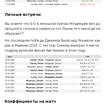
Личные встречи
Вы знаете что 6-0 в личных встречах Медведев вел до
прошлого сезона и казалось что Янник его никогда не
обыграет?!
Но последняя победа Даниила была над Янником как
раз в Майами 2023. С тех пор Синнер выиграл 4 матча
подряд включая финал Австралии в этом году.
Коэффициенты на матч