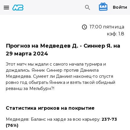
Войти
17:00 пятница
кэф:
1.8
Прогноз на Медведев Д. - Синнер Я. на
29 марта 2024
Этот матч мы ждали с самого начала турнира и
дождались. Янник Синнер против Даниила
Медведева. Сумеет ли Даниил наконец-то спустя
ровно год обыграть Янника и взять такой обидный
реванш за Мельбурн?!
Статистика игроков на покрытие
Медведев: Баланс на харде за всю карьеру:
237-73
(76%)