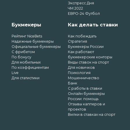
Экспресс Дня
ЧМ 2022
ЕВРО-24 Футбол
Букмекеры
Как делать ставки
Рейтинг NiceBets
Как побеждать
Надежные букмекеры
Стратегия
Официальные букмекеры
Букмекеры России
С фрибетом
Как работают
По бонусу
букмекерские конторы
Для мобильных
Виды ставок на спорт
По коэффициентам
Для новичков
Live
Психология
Для статистики
Мошенничество
Банк
С работы в ставки
Онлайн букмекеры
России: помощь
Отзывы капперов и
проектов
Вилки в ставках на спорт