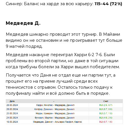
Синнер: Баланс на харде за всю карьеру:
115-44 (72%)
Медведев Д.
Медведев шикарно проводит этот турнир. В Майами
видимо он не остановим и не проигрывает тут больше
9 матчей подряд.
Медведев накануне переиграл Харри 6-2 7-6. Были
проблемы во второй партии, но даже в той ситуации
когда трибуны болели за Харри вышел победителем.
Получается что Даня не отдал еще ни партии тут, а
процент его на приеме лучший среди всех
теннисистов с отрывом. Осталось только подачу к
полуфиналу найти и всё должно быть в порядке.