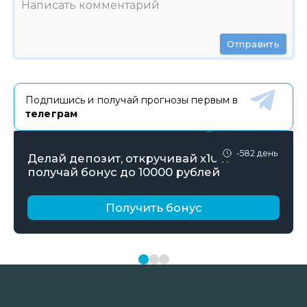
Отправить
Подпишись и получай прогнозы первым в
телеграм
-582 день
Делай депозит, откручивай х10 и
получай бонус до 10000 рублей
Получить бонус