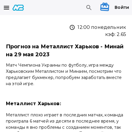
Войти
12:00 понедельник
кэф:
2.65
Прогноз на Металлист Харьков - Минай
на 29 мая 2023
Матч Чемпиона Украины по футболу, игра между
Харьковским Металлистом и Минаем, посмотрим что
предлагает букмекер, попробуем заработать вместе
на этой игре.
Металлист Харьков:
Металлист плохо играет в последних матчах, команда
проиграла 6 матчей из десяти в последнее время, у
команды я вно проблемы с созданием моментов, так