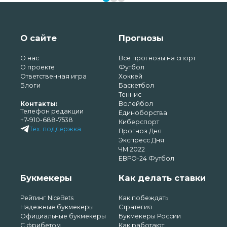
О сайте
Прогнозы
О нас
Все прогнозы на спорт
О проекте
Футбол
Ответственная игра
Хоккей
Блоги
Баскетбол
Теннис
Контакты:
Волейбол
Телефон редакции
Единоборства
+7-910-688-7538
Киберспорт
Тех. поддержка
Прогноз Дня
Экспресс Дня
ЧМ 2022
ЕВРО-24 Футбол
Букмекеры
Как делать ставки
Рейтинг NiceBets
Как побеждать
Надежные букмекеры
Стратегия
Официальные букмекеры
Букмекеры России
С фрибетом
Как работают