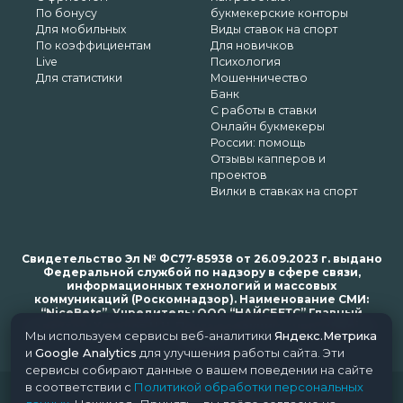
По бонусу
букмекерские конторы
Для мобильных
Виды ставок на спорт
По коэффициентам
Для новичков
Live
Психология
Для статистики
Мошенничество
Банк
С работы в ставки
Онлайн букмекеры
России: помощь
Отзывы капперов и
проектов
Вилки в ставках на спорт
Свидетельство Эл № ФС77-85938 от 26.09.2023 г. выдано
Федеральной службой по надзору в сфере связи,
информационных технологий и массовых
коммуникаций (Роскомнадзор). Наименование СМИ:
“NiceBets”. Учредитель: ООО “НАЙСБЕТС” Главный
редактор: Харьков Н.Н. Почта редакции: support@nice-
Мы используем сервисы веб-аналитики
Яндекс.Метрика
bets.ru
и
Google Analytics
для улучшения работы сайта. Эти
сервисы собирают данные о вашем поведении на сайте
в соответствии с
Политикой обработки персональных
© 2018-2024 NiceBets. 18+