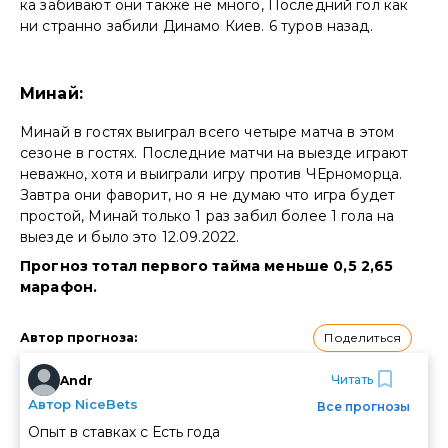
ка забивают они также не много, Последний гол как
ни странно забили Динамо Киев. 6 туров назад.
Минай:
Минай в гостях выиграл всего четыре матча в этом
сезоне в гостях. Последние матчи на выезде играют
неважно, хотя и выиграли игру против ЧЕрноморца.
Завтра они фаворит, но я не думаю что игра будет
простой, Минай только 1 раз забил более 1 гола на
выезде и было это 12.09.2022.
Прогноз тотал первого тайма меньше 0,5 2,65
марафон.
Поделиться
Автор прогноза
:
Читать
Andr
Автор NiceBets
Все прогнозы
Опыт в ставках с
Есть
года