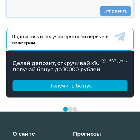
Отправить
Подпишись и получай прогнозы первым в
телеграм
-582 день
Делай депозит, откручивай х10 и
получай бонус до 10000 рублей
Получить бонус
О сайте
Прогнозы