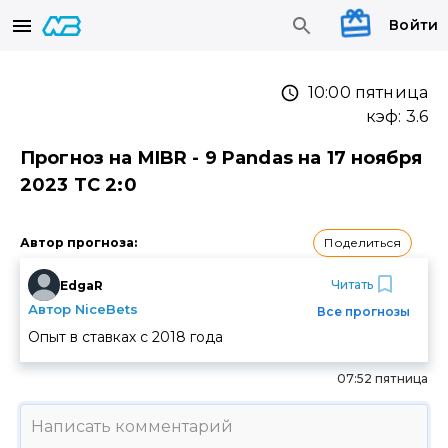
Войти
10:00 пятница
кэф:
3.6
Прогноз на MIBR - 9 Pandas на 17 ноября
2023 ТС 2:0
Поделиться
Автор прогноза
:
Читать
EdgaR
Автор NiceBets
Все прогнозы
Опыт в ставках с
2018
года
07:52 пятница