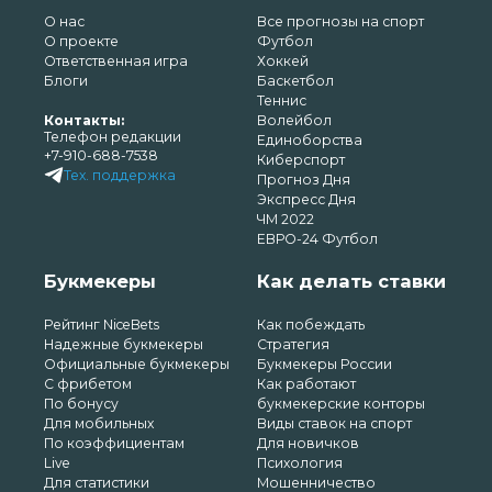
О нас
Все прогнозы на спорт
О проекте
Футбол
Ответственная игра
Хоккей
Блоги
Баскетбол
Теннис
Контакты:
Волейбол
Телефон редакции
Единоборства
+7-910-688-7538
Киберспорт
Тех. поддержка
Прогноз Дня
Экспресс Дня
ЧМ 2022
ЕВРО-24 Футбол
Букмекеры
Как делать ставки
Рейтинг NiceBets
Как побеждать
Надежные букмекеры
Стратегия
Официальные букмекеры
Букмекеры России
С фрибетом
Как работают
По бонусу
букмекерские конторы
Для мобильных
Виды ставок на спорт
По коэффициентам
Для новичков
Live
Психология
Для статистики
Мошенничество