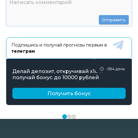
Отправить
Подпишись и получай прогнозы первым в
телеграм
-584 день
Делай депозит, откручивай х10 и
получай бонус до 10000 рублей
Получить бонус