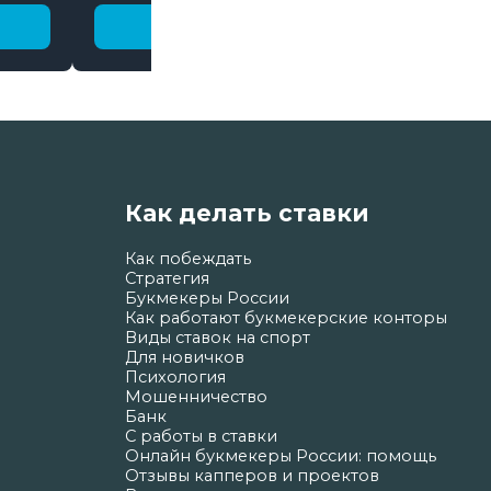
Получить бонус
Как делать ставки
Как побеждать
Стратегия
Букмекеры России
Как работают букмекерские конторы
Виды ставок на спорт
Для новичков
Психология
Мошенничество
Банк
С работы в ставки
Онлайн букмекеры России: помощь
Отзывы капперов и проектов