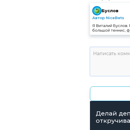
Буслов
Автор NiceBets
Я Виталий Буслов.
большой теннис, ф
Делай деп
откручива
получай б