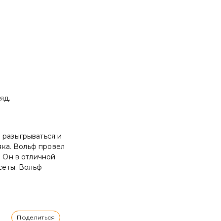
яд.
 разыгрываться и
яка. Вольф провел
. Он в отличной
сеты. Вольф
Поделиться