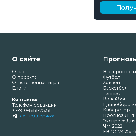
рублей
Получ
О сайте
Прогноз
О нас
Все прогнозы
О проекте
Футбол
Ответственная игра
Хоккей
Блоги
Баскетбол
Теннис
Волейбол
Контакты:
Единоборств
Телефон редакции
Киберспорт
+7-910-688-7538
Прогноз Дня
Тех. поддержка
Экспресс Дня
ЧМ 2022
ЕВРО-24 Фут