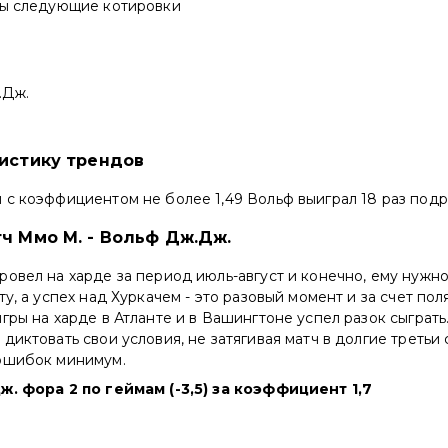
ны следующие котировки
.Дж.
тистику трендов
с коэффициентом не более 1,49 Вольф выиграл 18 раз подр
тч Ммо М. - Вольф Дж.Дж.
овел на харде за период июль-август и конечно, ему нужно
ту, а успех над Хуркачем - это разовый момент и за счет пол
гры на харде в Атланте и в Вашингтоне успел разок сыграть
диктовать свои условия, не затягивая матч в долгие третьи 
ошибок минимум.
ж. фора 2 по геймам (-3,5) за коэффициент 1,7