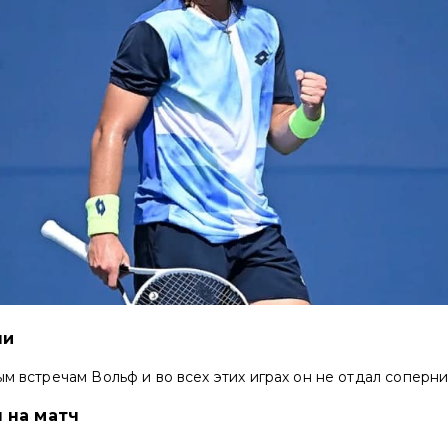
чи
ым встречам Вольф и во всех этих играх он не отдал соперни
 на матч