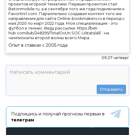
проектов игорной тематики. Первым проектом стал
Betonmobile.ru, а в сентябре того же года подключили к
Favoritnr1.com. Параллельно создавал контент того же
направления для сайта Online-bookmakers.ru в период с
мая 2020 по март 2022 года. Моя специализация - это
футбол и теннис. Веду рассылки: https://bet-
hub.com/sub/248295/TotalOvUn.SOC.U/stats/all/ - на
чемпионаты второй волны всего Мира.
Опыт в ставках с
2005
года
09:27 четверг
Отправить
Подпишись и получай прогнозы первым в
телеграм