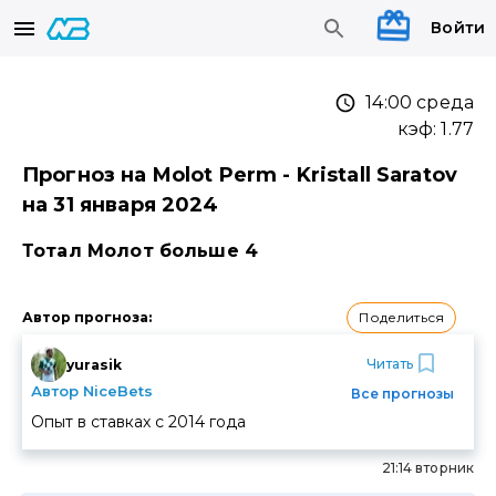
Войти
14:00 среда
кэф:
1.77
Прогноз на Molot Perm - Kristall Saratov
на 31 января 2024
Тотал Молот больше 4
Поделиться
Автор прогноза
:
Читать
yurasik
Автор NiceBets
Все прогнозы
Опыт в ставках с
2014
года
21:14 вторник