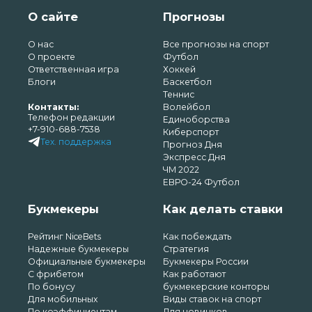
О сайте
Прогнозы
О нас
Все прогнозы на спорт
О проекте
Футбол
Ответственная игра
Хоккей
Блоги
Баскетбол
Теннис
Контакты:
Волейбол
Телефон редакции
Единоборства
+7-910-688-7538
Киберспорт
Тех. поддержка
Прогноз Дня
Экспресс Дня
ЧМ 2022
ЕВРО-24 Футбол
Букмекеры
Как делать ставки
Рейтинг NiceBets
Как побеждать
Надежные букмекеры
Стратегия
Официальные букмекеры
Букмекеры России
С фрибетом
Как работают
По бонусу
букмекерские конторы
Для мобильных
Виды ставок на спорт
По коэффициентам
Для новичков