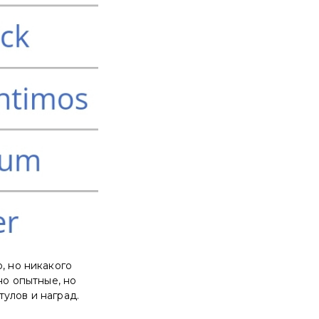
, но никакого
но опытные, но
улов и наград.