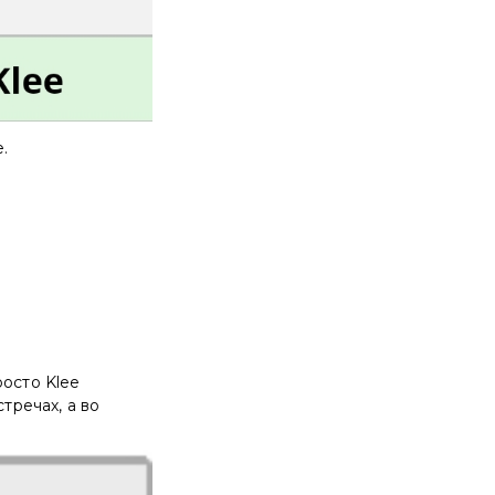
.
росто Klee
тречах, а во