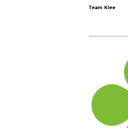
Team Klee