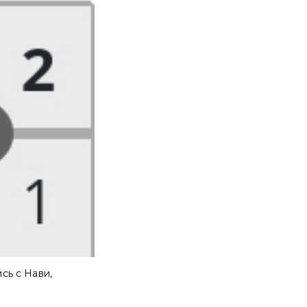
сь с Нави,