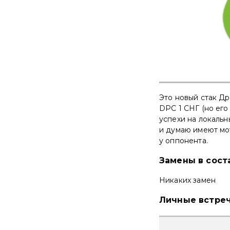
Это новый стак Др
DPC 1 СНГ (но его
успехи на локальн
и думаю имеют мот
у оппонента.
Замены в сост
Никаких замен
Личные встре