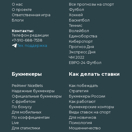
О нас
Все прогнозы на спорт
О проекте
Футбол
Ответственная игра
Хоккей
Блоги
Баскетбол
Теннис
Контакты:
Волейбол
Телефон редакции
Единоборства
+7-910-688-7538
Киберспорт
Тех. поддержка
Прогноз Дня
Экспресс Дня
ЧМ 2022
ЕВРО-24 Футбол
Букмекеры
Как делать ставки
Рейтинг NiceBets
Как побеждать
Надежные букмекеры
Стратегия
Официальные букмекеры
Букмекеры России
С фрибетом
Как работают
По бонусу
букмекерские конторы
Для мобильных
Виды ставок на спорт
По коэффициентам
Для новичков
Live
Психология
Для статистики
Мошенничество