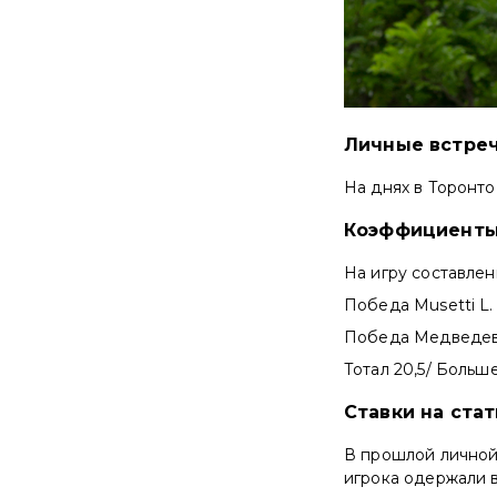
Личные встре
На днях в Торонто 
Коэффициенты
На игру составле
Победа Musetti L. -
Победа Медведев Д
Тотал 20,5/ Больше
Ставки на ста
В прошлой личной 
игрока одержали в