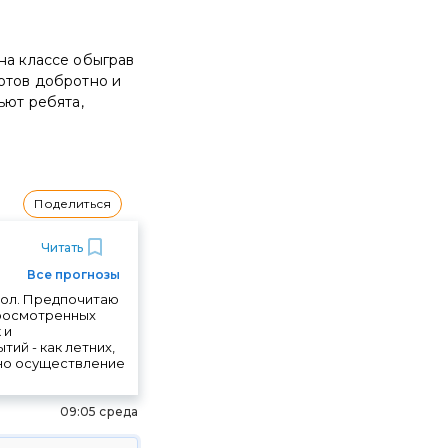
на классе обыграв
готов добротно и
ьют ребята,
Поделиться
Читать
Все прогнозы
бол. Предпочитаю
просмотренных
 и
ий - как летних,
ожно осуществление
09:05 среда