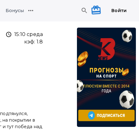
Войти
Бонусы
15:10 среда
кэф:
1.8
 подтянулся,
 на покрытии в
г и тут победа над