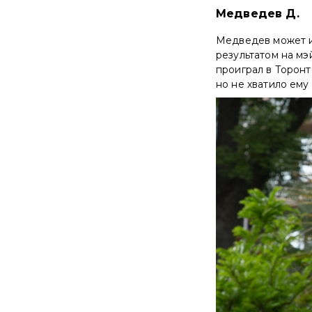
Медведев Д.
Медведев может и 
результатом на м
проиграл в Торонт
но не хватило ему 