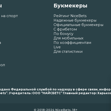
ы
Букмекеры
 на спорт
Рейтинг NiceBets
Надежные букмекеры
Официальные букмекеры
С фрибетом
По бонусу
Для мобильных
а
По коэффициентам
Live
Для статистики
бол
. выдано Федеральной службой по надзору в сфере связи, инф
ets”. Учредитель: ООО “НАЙСБЕТС” Главный редактор: Харьков 
© 2018-2024 NiceBets. 18+