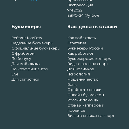
Экспресс Дня
ЧМ 2022
ЕВРО-24 Футбол
Букмекеры
Как делать ставки
Рейтинг NiceBets
Как побеждать
Надежные букмекеры
Стратегия
Официальные букмекеры
Букмекеры России
С фрибетом
Как работают
По бонусу
букмекерские конторы
Для мобильных
Виды ставок на спорт
По коэффициентам
Для новичков
Live
Психология
Для статистики
Мошенничество
Банк
С работы в ставки
Онлайн букмекеры
России: помощь
Отзывы капперов и
проектов
Вилки в ставках на спорт