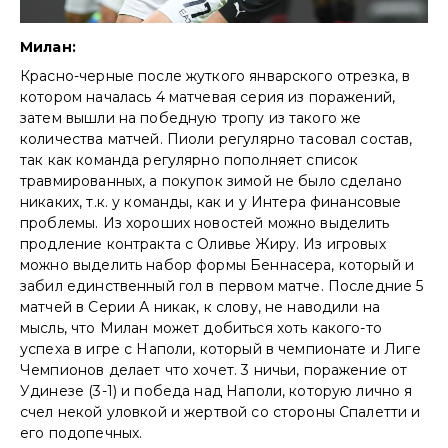
Милан:
Красно-черные после жуткого январского отрезка, в
котором началась 4 матчевая серия из поражений,
затем вышли на победную тропу из такого же
количества матчей. Пиоли регулярно тасовал состав,
так как команда регулярно пополняет список
травмированных, а покупок зимой не было сделано
никаких, т.к. у команды, как и у Интера финансовые
проблемы. Из хороших новостей можно выделить
продление контракта с Оливье Жиру. Из игровых
можно выделить набор формы Беннасера, который и
забил единственный гол в первом матче. Последние 5
матчей в Серии А никак, к слову, не наводили на
мысль, что Милан может добиться хоть какого-то
успеха в игре с Наполи, который в чемпионате и Лиге
Чемпионов делает что хочет. 3 ничьи, поражение от
Удинезе (3-1) и победа над Наполи, которую лично я
счел некой уловкой и жертвой со стороны Спалетти и
его подопечных.