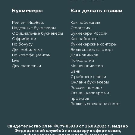
Букмекеры
Как делать ставки
Рейтинг NiceBets
Как побеждать
Надежные букмекеры
Стратегия
Официальные букмекеры
Букмекеры России
С фрибетом
Как работают
По бонусу
букмекерские конторы
Для мобильных
Виды ставок на спорт
По коэффициентам
Для новичков
Live
Психология
Для статистики
Мошенничество
Банк
С работы в ставки
Онлайн букмекеры
России: помощь
Отзывы капперов и
проектов
Вилки в ставках на спорт
Свидетельство Эл № ФС77-85938 от 26.09.2023 г. выдано
Федеральной службой по надзору в сфере связи,