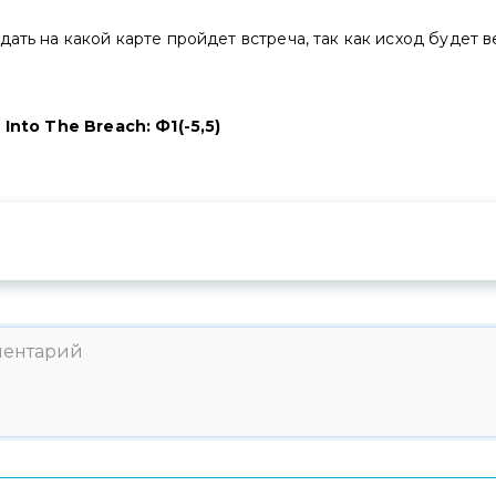
дать на какой карте пройдет встреча, так как исход будет 
 Into The Breach: Ф1(-5,5)