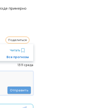
везде примерно
Поделиться
Читать
Все прогнозы
13:11 среда
Отправить