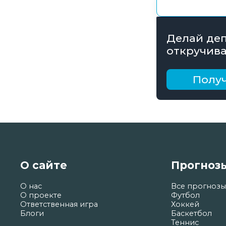
Делай деп
откручива
получай б
рублей
Получ
О сайте
Прогноз
О нас
Все прогнозы
О проекте
Футбол
Ответственная игра
Хоккей
Блоги
Баскетбол
Теннис