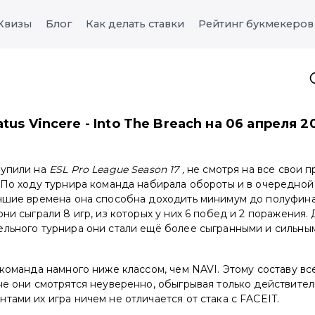
Квизы
Блог
Как делать ставки
Рейтинг букмекеров
tus Vincere - Into The Breach на 06 апреля 2
тупили на
ESL Pro League Season 17 ,
не смотря на все свои п
 По ходу турнира команда набирала обороты и в очередной 
учшие времена она способна доходить минимум до полуфина
они сыграли 8 игр, из которых у них 6 побед и 2 поражения.
ельного турнира они стали ещё более сыгранными и сильны
 команда намного ниже классом, чем NAVI. Этому составу вс
не они смотрятся неуверенно, обыгрывая только действите
тами их игра ничем не отличается от стака с FACEIT.