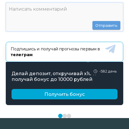
Отправить
Подпишись и получай прогнозы первым в
телеграм
-582 день
Делай депозит, откручивай х10 и
получай бонус до 10000 рублей
Получить бонус