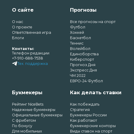
О сайте
Прогнозы
О нас
Все прогнозы на спорт
О проекте
Футбол
Ответственная игра
Хоккей
Блоги
Баскетбол
Теннис
Контакты:
Волейбол
Телефон редакции
Единоборства
+7-910-688-7538
Киберспорт
Тех. поддержка
Прогноз Дня
Экспресс Дня
ЧМ 2022
ЕВРО-24 Футбол
Букмекеры
Как делать ставки
Рейтинг NiceBets
Как побеждать
Надежные букмекеры
Стратегия
Официальные букмекеры
Букмекеры России
С фрибетом
Как работают
По бонусу
букмекерские конторы
Для мобильных
Виды ставок на спорт