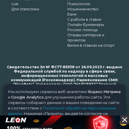
Live
Психология
Для статистики
Мошенничество
Банк
С работы в ставки
Онлайн букмекеры
России: помощь
Отзывы капперов и
проектов
Вилки в ставках на спорт
Свидетельство Эл № ФС77-85938 от 26.09.2023 г. выдано
Федеральной службой по надзору в сфере связи,
информационных технологий и массовых
коммуникаций (Роскомнадзор). Наименование СМИ:
“NiceBets”. Учредитель: ООО “НАЙСБЕТС” Главный
редактор: Харьков Н.Н. Почта редакции: support@nice-
Мы используем сервисы веб-аналитики
Яндекс.Метрика
bets.ru
и
Google Analytics
для улучшения работы сайта. Эти
сервисы собирают данные о вашем поведении на сайте
в соответствии с
Политикой обработки персональных
© 2018-2024 NiceBets. 18+
данных
. Нажимая «Принять», вы даёте согласие на
обработку ваших данных этими сервисами.