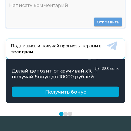
Отправить
Подпишись и получай прогнозы первым в
телеграм
-583 день
Делай депозит, откручивай х10 и
получай бонус до 10000 рублей
Получить бонус