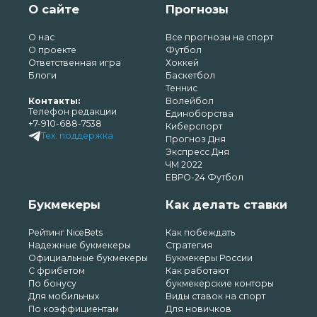
О сайте
Прогнозы
О нас
Все прогнозы на спорт
О проекте
Футбол
Ответственная игра
Хоккей
Блоги
Баскетбол
Теннис
Контакты:
Волейбол
Телефон редакции
Единоборства
+7-910-688-7538
Киберспорт
Тех. поддержка
Прогноз Дня
Экспресс Дня
ЧМ 2022
ЕВРО-24 Футбол
Букмекеры
Как делать ставки
Рейтинг NiceBets
Как побеждать
Надежные букмекеры
Стратегия
Официальные букмекеры
Букмекеры России
С фрибетом
Как работают
По бонусу
букмекерские конторы
Для мобильных
Виды ставок на спорт
По коэффициентам
Для новичков