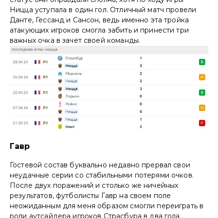
Ницца уступала в один гол. Отличный матч провели
Данте, Гессанд и Сансон, ведь именно эта тройка
атакующих игроков смогла забить и принести три
важных очка в зачет своей команды.
Гавр
Гостевой состав буквально недавно прервал свои
неудачные серии со стабильными потерями очков.
После двух поражений и столько же ничейных
результатов, футболисты Гавр на своем поле
неожиданным для меня образом смогли переиграть в
роли аутсайдера игроков Страсбура в два гола.