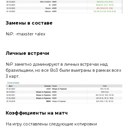
Замены в составе
NiP: -maxster +alex
Личные встречи
NiP заметно доминируют в личных встречах над
бразильцами, но все Bo3 были выиграны в рамках всех
3 карт.
Коэффициенты на матч
На игру составлены следующие котировки