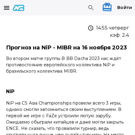
Войти
14:55 четверг
кэф:
2.4
Прогноз на NiP - MIBR на 16 ноября 2023
Во втором матче группы B BB Dacha 2023 нас ждёт
противостояние европейского коллектива NiP и
бразильского коллектива MIBR.
NiP
NiP на CS Asia Championships провели всего 3 игры,
однако смогли запомниться своим выступлением. В
первой же игре с FaZe устроили лютую зарубу.
Ожидаемо обыграли китайцев и даже могли закрыть
ENCE. Не сказать, что провалили турнир, ведь
отыграли куда лучше, чем онлайн-турниры. На место