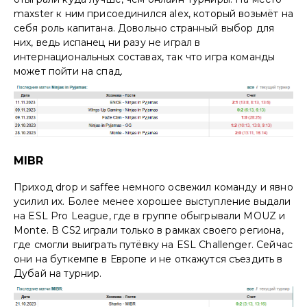
maxster к ним присоединился alex, который возьмёт на
себя роль капитана. Довольно странный выбор для
них, ведь испанец ни разу не играл в
интернациональных составах, так что игра команды
может пойти на спад.
MIBR
Приход drop и saffee немного освежил команду и явно
усилил их. Более менее хорошее выступление выдали
на ESL Pro League, где в группе обыгрывали MOUZ и
Monte. В CS2 играли только в рамках своего региона,
где смогли выиграть путёвку на ESL Challenger. Сейчас
они на буткемпе в Европе и не откажутся съездить в
Дубай на турнир.