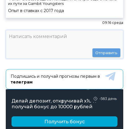
их пути за Gambit Youngsters
Опыт в ставках с
2017
года
09:16 среда
Отправить
Подпишись и получай прогнозы первым в
телеграм
-583 день
Делай депозит, откручивай х10 и
получай бонус до 10000 рублей
Получить бонус