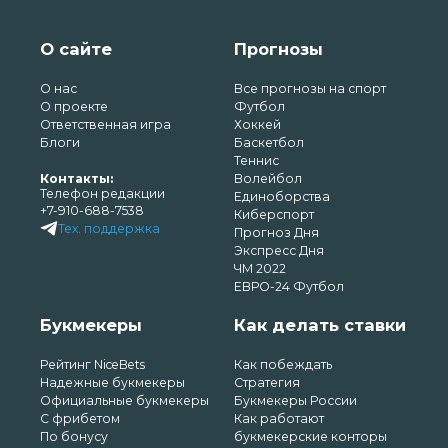
О сайте
Прогнозы
О нас
Все прогнозы на спорт
О проекте
Футбол
Ответственная игра
Хоккей
Блоги
Баскетбол
Теннис
Контакты:
Волейбол
Телефон редакции
Единоборства
+7-910-688-7538
Киберспорт
Тех. поддержка
Прогноз Дня
Экспресс Дня
ЧМ 2022
ЕВРО-24 Футбол
Букмекеры
Как делать ставки
Рейтинг NiceBets
Как побеждать
Надежные букмекеры
Стратегия
Официальные букмекеры
Букмекеры России
С фрибетом
Как работают
По бонусу
букмекерские конторы