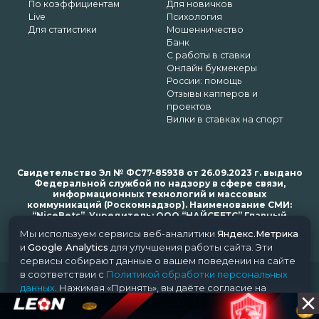
По коэффициентам
Для новичков
Live
Психология
Для статистики
Мошенничество
Банк
С работы в ставки
Онлайн букмекеры
России: помощь
Отзывы капперов и
проектов
Вилки в ставках на спорт
Свидетельство Эл № ФС77-85938 от 26.09.2023 г. выдано
Федеральной службой по надзору в сфере связи,
информационных технологий и массовых
коммуникаций (Роскомнадзор). Наименование СМИ:
“NiceBets”. Учредитель: ООО “НАЙСБЕТС” Главный
редактор: Харьков Н.Н. Почта редакции: support@nice-
Мы используем сервисы веб-аналитики
Яндекс.Метрика
bets.ru
и
Google Analytics
для улучшения работы сайта. Эти
сервисы собирают данные о вашем поведении на сайте
в соответствии с
Политикой обработки персональных
© 2018-2024 NiceBets. 18+
данных
. Нажимая «Принять», вы даёте согласие на
обработку ваших данных этими сервисами.