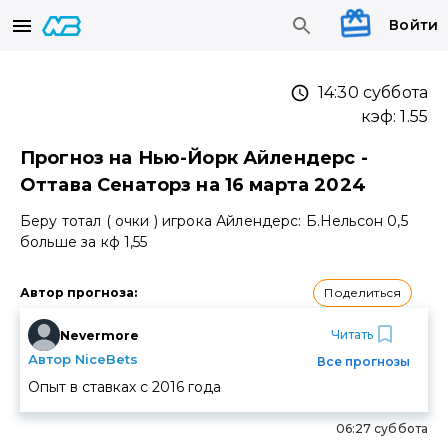
Войти
14:30 суббота
кэф:
1.55
Прогноз на Нью-Йорк Айлендерс -
Оттава Сенаторз на 16 марта 2024
Беру тотал ( очки ) игрока Айлендерс: Б.Нельсон 0,5
больше за кф 1,55
Поделиться
Автор прогноза
:
Читать
Nevermore
Автор NiceBets
Все прогнозы
Опыт в ставках с
2016
года
06:27 суббота