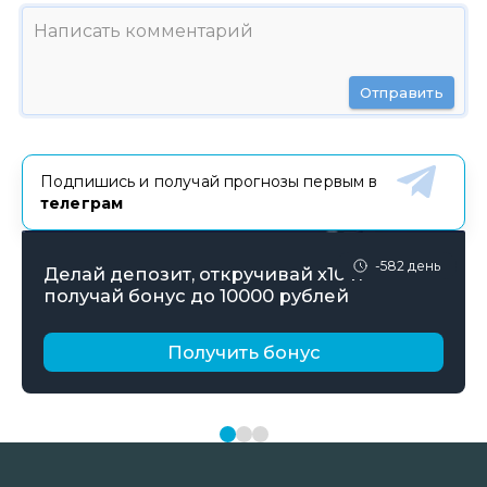
Отправить
Подпишись и получай прогнозы первым в
телеграм
-582 день
Делай депозит, откручивай х10 и
получай бонус до 10000 рублей
Получить бонус