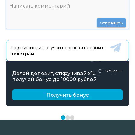
Отправить
Подпишись и получай прогнозы первым в
телеграм
-585 день
Делай депозит, откручивай х10 и
получай бонус до 10000 рублей
Получить бонус