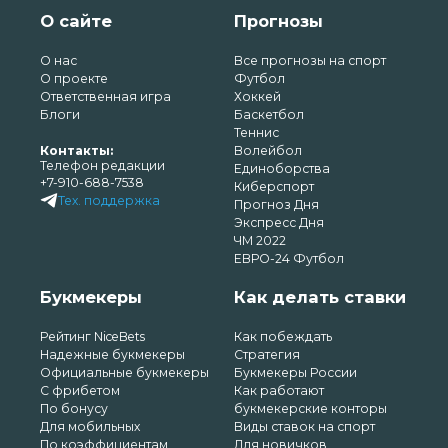
О сайте
Прогнозы
О нас
Все прогнозы на спорт
О проекте
Футбол
Ответственная игра
Хоккей
Блоги
Баскетбол
Теннис
Контакты:
Волейбол
Телефон редакции
Единоборства
+7-910-688-7538
Киберспорт
Тех. поддержка
Прогноз Дня
Экспресс Дня
ЧМ 2022
ЕВРО-24 Футбол
Букмекеры
Как делать ставки
Рейтинг NiceBets
Как побеждать
Надежные букмекеры
Стратегия
Официальные букмекеры
Букмекеры России
С фрибетом
Как работают
По бонусу
букмекерские конторы
Для мобильных
Виды ставок на спорт
По коэффициентам
Для новичков