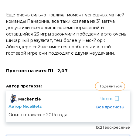
Еще очень сильно повлиял момент успешных матчей
команды Панарина, все таки хозяева из 31 матча
допустили всего лишь восемь поражений и
оставшийся 23 игры закончили победами а это очень
шикарный результат, тем более у Нью-Йорк
Айлендерс сейчас имеется проблемы и к этой
гостевой игре они подходят с двумя неудачами.
Прогноз на матч П1 - 2,07
Поделиться
Автор прогноза
:
Читать
Mackenzie
Автор NiceBets
Все прогнозы
Опыт в ставках с
2014
года
15:21 воскресенье