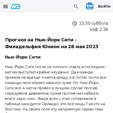
Войти
23:30 суббота
кэф:
2.36
Прогноз на Нью-Йорк Сити -
Филадельфия Юнион на 28 мая 2023
Нью-Йорк Сити:
Нью-Йорк Сити после не плохого старта в последних
матчах выступил крайне неудачно. Да команда
провела на выезде 4 матча кряду, а в гостях почти все
команды лиги играют намного хуже. Но Нью-Йорк
Сити все 4 матча провел в лучшем случае против
середняков дивизиона, сумев против них набрать
всего одно очко. Выше всех с этих соперников в
таблице находится Орландо, это все лишь 7 место на
Востоке. На своем поле эту неприятную серию Нью-