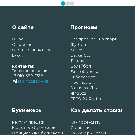
О сайте
Прогнозы
О нас
Все прогнозы на спорт
О проекте
Футбол
Ответственная игра
Хоккей
Блоги
Баскетбол
Теннис
Контакты:
Волейбол
Телефон редакции
Единоборства
+7-910-688-7538
Киберспорт
Тех. поддержка
Прогноз Дня
Экспресс Дня
ЧМ 2022
ЕВРО-24 Футбол
Букмекеры
Как делать ставки
Рейтинг NiceBets
Как побеждать
Надежные букмекеры
Стратегия
Официальные букмекеры
Букмекеры России