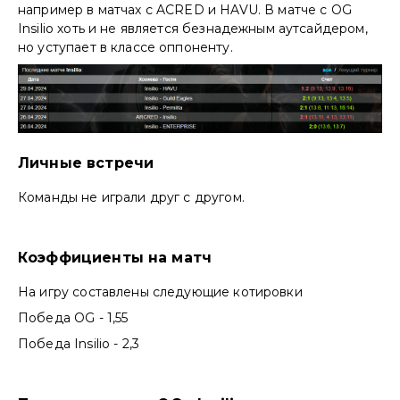
например в матчах с ACRED и HAVU. В матче с OG
Insilio хоть и не является безнадежным аутсайдером,
но уступает в классе оппоненту.
Личные встречи
Команды не играли друг с другом.
Коэффициенты на матч
На игру составлены следующие котировки
Победа OG - 1,55
Победа Insilio - 2,3