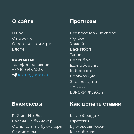
О сайте
Прогнозы
О нас
Все прогнозы на спорт
О проекте
Футбол
Ответственная игра
Хоккей
Блоги
Баскетбол
Теннис
Контакты:
Волейбол
Телефон редакции
Единоборства
+7-910-688-7538
Киберспорт
Тех. поддержка
Прогноз Дня
Экспресс Дня
ЧМ 2022
ЕВРО-24 Футбол
Букмекеры
Как делать ставки
Рейтинг NiceBets
Как побеждать
Надежные букмекеры
Стратегия
Официальные букмекеры
Букмекеры России
С фрибетом
Как работают