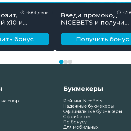
-583 день
-21
озит,
Введи промокод
й х10 и
NICEBETS и получи
онус до 10000
26000₽ поэтапно
ить бонус
Получить бонус
ы
Букмекеры
 на спорт
Рейтинг NiceBets
Надежные букмекеры
Официальные букмекеры
С фрибетом
По бонусу
Для мобильных