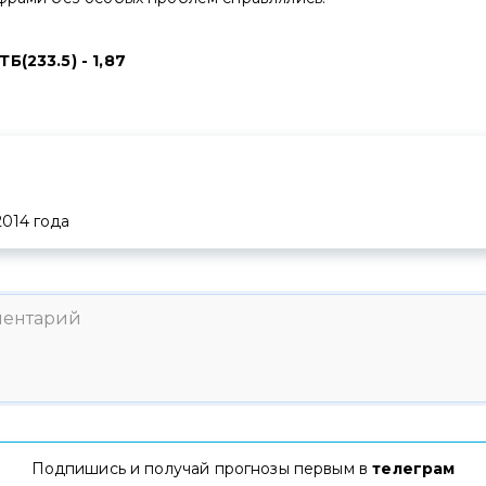
Б(233.5) - 1,87
2014
года
Подпишись и получай прогнозы первым в
телеграм