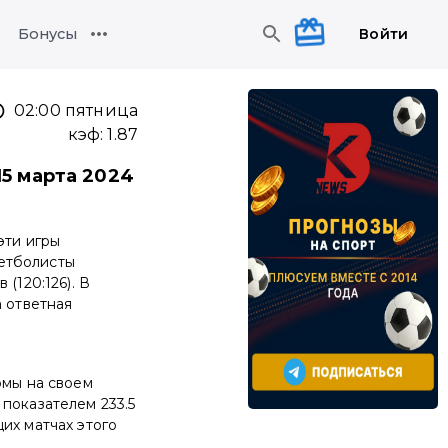
Войти
Бонусы
02:00 пятница
кэф:
1.87
15 марта 2024
эти игры
етболисты
(120:126). В
а ответная
омы на своем
показателем 233.5
их матчах этого