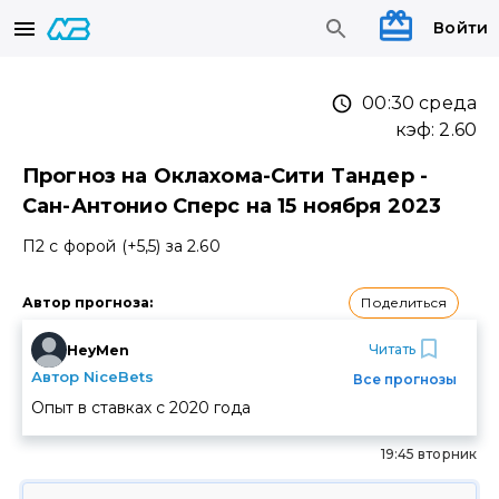
Войти
00:30 среда
кэф:
2.60
Прогноз на Оклахома-Сити Тандер -
Сан-Антонио Сперс на 15 ноября 2023
П2 с форой (+5,5) за 2.60
Поделиться
Автор прогноза
:
Читать
HeyMen
Автор NiceBets
Все прогнозы
Опыт в ставках с
2020
года
19:45 вторник