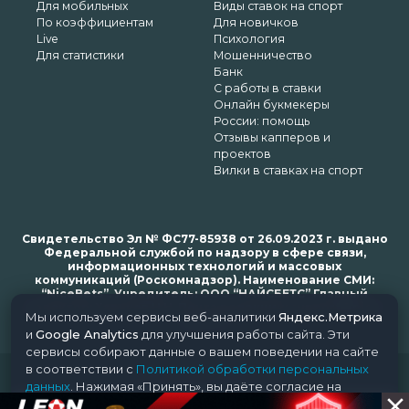
Для мобильных
Виды ставок на спорт
По коэффициентам
Для новичков
Live
Психология
Для статистики
Мошенничество
Банк
С работы в ставки
Онлайн букмекеры
России: помощь
Отзывы капперов и
проектов
Вилки в ставках на спорт
Свидетельство Эл № ФС77-85938 от 26.09.2023 г. выдано
Федеральной службой по надзору в сфере связи,
информационных технологий и массовых
коммуникаций (Роскомнадзор). Наименование СМИ:
“NiceBets”. Учредитель: ООО “НАЙСБЕТС” Главный
редактор: Харьков Н.Н. Почта редакции: support@nice-
Мы используем сервисы веб-аналитики
Яндекс.Метрика
bets.ru
и
Google Analytics
для улучшения работы сайта. Эти
сервисы собирают данные о вашем поведении на сайте
в соответствии с
Политикой обработки персональных
© 2018-2024 NiceBets. 18+
данных
. Нажимая «Принять», вы даёте согласие на
обработку ваших данных этими сервисами.