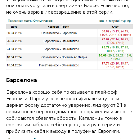
они опять уступили в овертаймах Барсе. Если честно,
не очень верю в их возвращение в этой серии.
Барселона
Барселона хорошо себя показывает в плей-офф
Евролиги. Парни уже в четвертьфинале и тут они
держат форму достаточно уверенно, лидируют 2:1 в
серии после первого домашнего поражения и явно не
собираются сбавлять обороты. Каталонцы точно в
состоянии забрать себе еще одну игру в серии и
приблизить себя к выходу в полуфинал Евролиги.