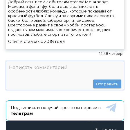
Добрый день всем любителям ставок! Меня зовут
Максим, я фанат футбола еще с ранних лет, в
особенности люблю команды, которые показывают
красивый футбол. Слежу и за другими видами спорта:
баскетбол, хоккей, киберспорт и так далее.
Всесторонне развит в своем хобби, постараюсь
выдавать вам максимальное количество зашедших
прогнозов. Любите спорт, это того стоит!
Опыт в ставках с
2018
года
14:48 четверг
Отправить
Подпишись и получай прогнозы первым в
телеграм