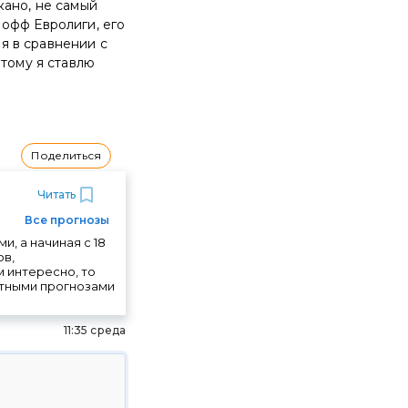
кано, не самый
офф Евролиги, его
я в сравнении с
этому я ставлю
Поделиться
Читать
Все прогнозы
и, а начиная с 18
ов,
м интересно, то
латными прогнозами
11:35 среда