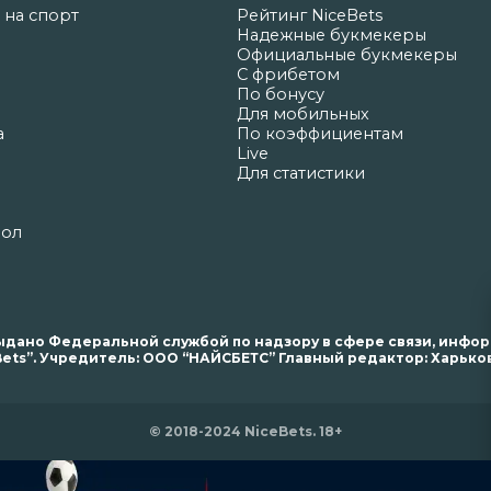
 на спорт
Рейтинг NiceBets
Надежные букмекеры
Официальные букмекеры
С фрибетом
По бонусу
Для мобильных
а
По коэффициентам
Live
Для статистики
бол
. выдано Федеральной службой по надзору в сфере связи, инф
ets”. Учредитель: ООО “НАЙСБЕТС” Главный редактор: Харьков 
© 2018-2024 NiceBets. 18+