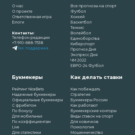
О нас
Все прогнозы на спорт
О проекте
Футбол
Ответственная игра
Хоккей
Блоги
Баскетбол
Теннис
Контакты:
Волейбол
Телефон редакции
Единоборства
+7-910-688-7538
Киберспорт
Тех. поддержка
Прогноз Дня
Экспресс Дня
ЧМ 2022
ЕВРО-24 Футбол
Букмекеры
Как делать ставки
Рейтинг NiceBets
Как побеждать
Надежные букмекеры
Стратегия
Официальные букмекеры
Букмекеры России
С фрибетом
Как работают
По бонусу
букмекерские конторы
Для мобильных
Виды ставок на спорт
По коэффициентам
Для новичков
Live
Психология
Для статистики
Мошенничество