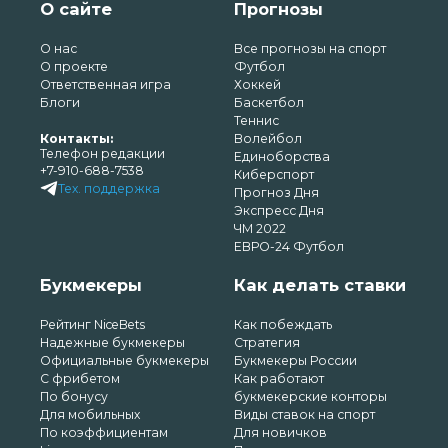
О сайте
Прогнозы
О нас
Все прогнозы на спорт
О проекте
Футбол
Ответственная игра
Хоккей
Блоги
Баскетбол
Теннис
Контакты:
Волейбол
Телефон редакции
Единоборства
+7-910-688-7538
Киберспорт
Тех. поддержка
Прогноз Дня
Экспресс Дня
ЧМ 2022
ЕВРО-24 Футбол
Букмекеры
Как делать ставки
Рейтинг NiceBets
Как побеждать
Надежные букмекеры
Стратегия
Официальные букмекеры
Букмекеры России
С фрибетом
Как работают
По бонусу
букмекерские конторы
Для мобильных
Виды ставок на спорт
По коэффициентам
Для новичков