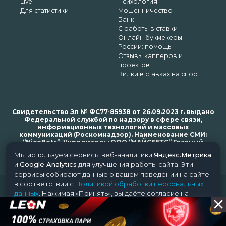
Live
Психология
Для статистики
Мошенничество
Банк
С работы в ставки
Онлайн букмекеры
России: помощь
Отзывы капперов и
проектов
Вилки в ставках на спорт
Свидетельство Эл № ФС77-85938 от 26.09.2023 г. выдано
Федеральной службой по надзору в сфере связи,
информационных технологий и массовых
коммуникаций (Роскомнадзор). Наименование СМИ:
“NiceBets”. Учредитель: ООО “НАЙСБЕТС” Главный
редактор: Харьков Н.Н. Почта редакции: support@nice-
Мы используем сервисы веб-аналитики
Яндекс.Метрика
bets.ru
и
Google Analytics
для улучшения работы сайта. Эти
сервисы собирают данные о вашем поведении на сайте
в соответствии с
Политикой обработки персональных
© 2018-2024 NiceBets. 18+
данных
. Нажимая «Принять», вы даёте согласие на
обработку ваших данных этими сервисами.