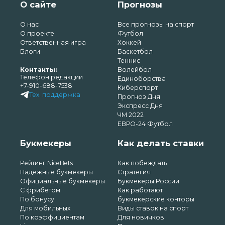
О сайте
Прогнозы
О нас
Все прогнозы на спорт
О проекте
Футбол
Ответственная игра
Хоккей
Блоги
Баскетбол
Теннис
Контакты:
Волейбол
Телефон редакции
Единоборства
+7-910-688-7538
Киберспорт
Тех. поддержка
Прогноз Дня
Экспресс Дня
ЧМ 2022
ЕВРО-24 Футбол
Букмекеры
Как делать ставки
Рейтинг NiceBets
Как побеждать
Надежные букмекеры
Стратегия
Официальные букмекеры
Букмекеры России
С фрибетом
Как работают
По бонусу
букмекерские конторы
Для мобильных
Виды ставок на спорт
По коэффициентам
Для новичков