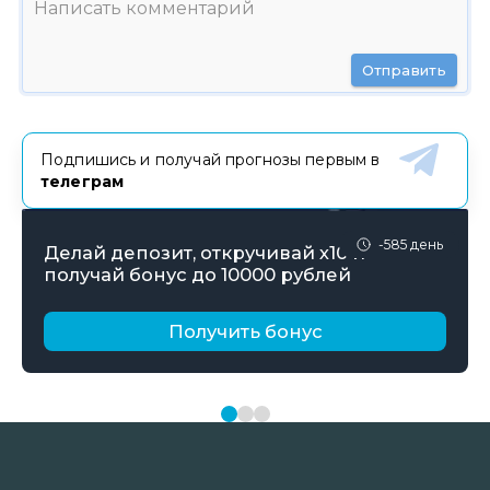
Отправить
Подпишись и получай прогнозы первым в
телеграм
-585 день
Делай депозит, откручивай х10 и
получай бонус до 10000 рублей
Получить бонус