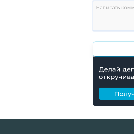
Делай деп
откручива
получай б
рублей
Получ