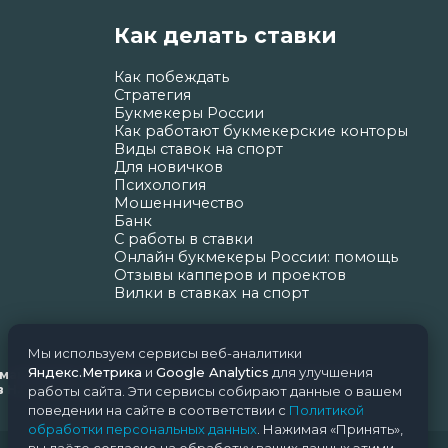
Как делать ставки
Как побеждать
Стратегия
Букмекеры России
Как работают букмекерские конторы
Виды ставок на спорт
Для новичков
Психология
Мошенничество
Банк
С работы в ставки
Онлайн букмекеры России: помощь
Отзывы капперов и проектов
Вилки в ставках на спорт
Мы используем сервисы веб-аналитики
Яндекс.Метрика
и
Google Analytics
для улучшения
ормационных технологий и массовых коммуникаций
Н.Н. Почта редакции: support@nice-bets.ru
работы сайта. Эти сервисы собирают данные о вашем
поведении на сайте в соответствии с
Политикой
обработки персональных данных
. Нажимая «Принять»,