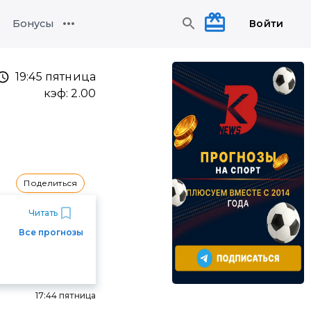
Войти
Бонусы
19:45 пятница
кэф:
2.00
Поделиться
Читать
Все прогнозы
17:44 пятница