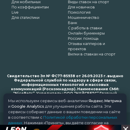
Для мобильных
Виды ставок на спорт
По коэффициентам
Для новичков
Live
Психология
Для статистики
Мошенничество
Банк
С работы в ставки
Онлайн букмекеры
России: помощь
Отзывы капперов и
проектов
Вилки в ставках на спорт
Свидетельство Эл № ФС77-85938 от 26.09.2023 г. выдано
Федеральной службой по надзору в сфере связи,
информационных технологий и массовых
коммуникаций (Роскомнадзор). Наименование СМИ:
“NiceBets”. Учредитель: ООО “НАЙСБЕТС” Главный
редактор: Харьков Н.Н. Почта редакции: support@nice-
Мы используем сервисы веб-аналитики
Яндекс.Метрика
bets.ru
и
Google Analytics
для улучшения работы сайта. Эти
сервисы собирают данные о вашем поведении на сайте
в соответствии с
Политикой обработки персональных
© 2018-2024 NiceBets. 18+
данных
. Нажимая «Принять», вы даёте согласие на
обработку ваших данных этими сервисами.