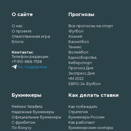
О сайте
Прогнозы
О нас
Все прогнозы на спорт
О проекте
Футбол
Ответственная игра
Хоккей
Блоги
Баскетбол
Теннис
Контакты:
Волейбол
Телефон редакции
Единоборства
+7-910-688-7538
Киберспорт
Тех. поддержка
Прогноз Дня
Экспресс Дня
ЧМ 2022
ЕВРО-24 Футбол
Букмекеры
Как делать ставки
Рейтинг NiceBets
Как побеждать
Надежные букмекеры
Стратегия
Официальные букмекеры
Букмекеры России
С фрибетом
Как работают
По бонусу
букмекерские конторы