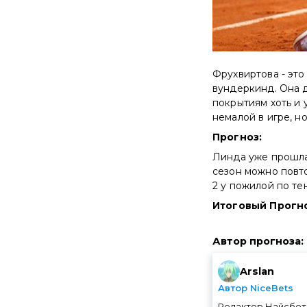
Фрухвиртова - это 
вундеркинд. Она д
покрытиям хоть и 
немалой в игре, н
Прогноз:
Линда уже прошла 
сезон можно повто
2 у пожилой по т
Итоговый Прогноз
Автор прогноза
:
Arslan
Автор NiceBets
Редактор Найсбетс 