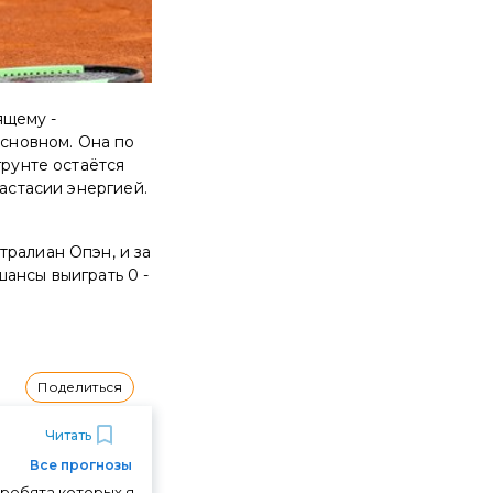
ящему -
основном. Она по
грунте остаётся
настасии энергией.
тралиан Опэн, и за
ансы выиграть 0 -
Поделиться
Читать
Все прогнозы
 ребята которых я