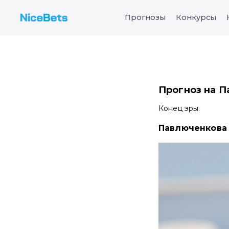
Прогнозы
Конкурсы
Прогноз на П
Конец эры.
Павлюченкова 