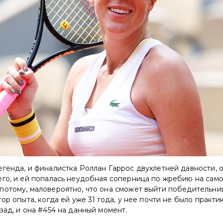
генда, и финалистка Роллан Гаррос двухлетней давности, 
его, и ей попалась неудобная соперница по жребию на само
отому, маловероятно, что она сможет выйти победительниц
ор опыта, когда ей уже 31 года, у нее почти не было практи
зад, и она #454 на данный момент.