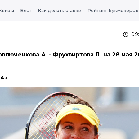
Квизы
Блог
Как делать ставки
Рейтинг букмекеров
09
авлюченкова А. - Фрухвиртова Л. на 28 мая 
А.: