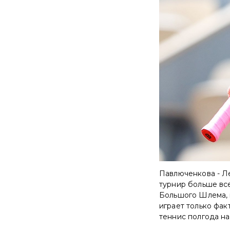
Павлюченкова - Ле
турнир больше вс
Большого Шлема, п
играет только факт
теннис полгода на