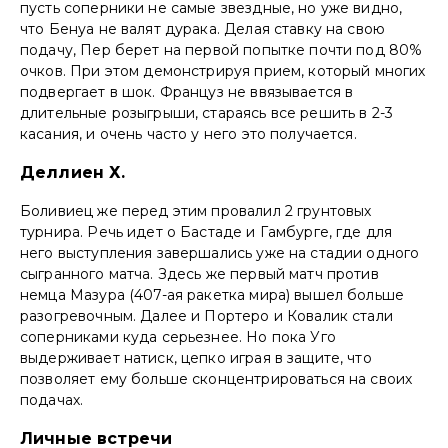
пусть соперники не самые звездные, но уже видно,
что Бенуа не валят дурака. Делая ставку на свою
подачу, Пер берет на первой попытке почти под 80%
очков. При этом демонстрируя прием, который многих
подвергает в шок. Француз не ввязывается в
длительные розыгрыши, стараясь все решить в 2-3
касания, и очень часто у него это получается.
Деллиен Х.
Боливиец же перед этим провалил 2 грунтовых
турнира. Речь идет о Бастаде и Гамбурге, где для
него выступления завершались уже на стадии одного
сыгранного матча. Здесь же первый матч против
немца Мазура (407-ая ракетка мира) вышел больше
разогревочным. Далее и Портеро и Ковалик стали
соперниками куда серьезнее. Но пока Уго
выдерживает натиск, цепко играя в защите, что
позволяет ему больше сконцентрироваться на своих
подачах.
Личные встречи