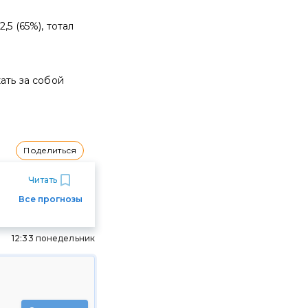
5 (65%), тотал
ать за собой
Поделиться
Читать
Все прогнозы
12:33 понедельник