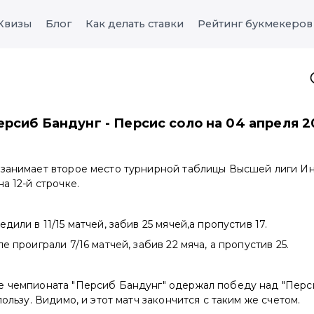
Квизы
Блог
Как делать ставки
Рейтинг букмекеров
ерсиб Бандунг - Персис соло на 04 апреля 2
 занимает второе место турнирной таблицы Высшей лиги Ин
а 12-й строчке.
дили в 11/15 матчей, забив 25 мячей,а пропустив 17.
е проиграли 7/16 матчей, забив 22 мяча, а пропустив 25.
е чемпионата "Персиб Бандунг" одержал победу над "Перси
пользу. Видимо, и этот матч закончится с таким же счетом.