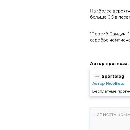
Наиболее вероятны
больше 0,5 в перв
"Персиб Бандунг" 
серебро чемпионат
Автор прогноза
:
Sportblog
Автор NiceBets
Бесплатные прогно