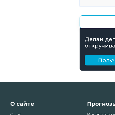
Делай деп
откручива
получай б
рублей
Получ
О сайте
Прогноз
О нас
Все прогнозы