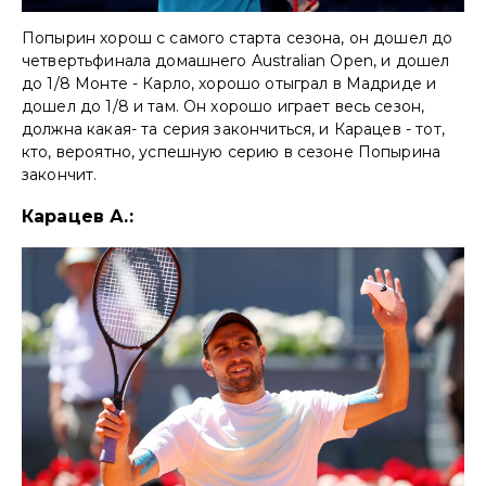
Попырин хорош с самого старта сезона, он дошел до
четвертьфинала домашнего Australian Open, и дошел
до 1/8 Монте - Карло, хорошо отыграл в Мадриде и
дошел до 1/8 и там. Он хорошо играет весь сезон,
должна какая- та серия закончиться, и Карацев - тот,
кто, вероятно, успешную серию в сезоне Попырина
закончит.
Карацев А.: