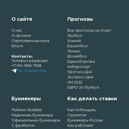
О сайте
Прогнозы
О нас
Все прогнозы на спорт
О проекте
Футбол
Ответственная игра
Хоккей
Блоги
Баскетбол
Теннис
Контакты:
Волейбол
Телефон редакции
Единоборства
+7-910-688-7538
Киберспорт
Тех. поддержка
Прогноз Дня
Экспресс Дня
ЧМ 2022
ЕВРО-24 Футбол
Букмекеры
Как делать ставки
Рейтинг NiceBets
Как побеждать
Надежные букмекеры
Стратегия
Официальные букмекеры
Букмекеры России
С фрибетом
Как работают