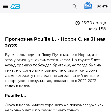
Войти
13:30 среда
кэф:
1.58
Прогноз на Pouille L. - Норри С. на 31 мая
2023
Букмекеры верят в Люку Пуя в матче с Норри, я к
этому отношусь очень скептически. На грунте 5 лет
назад француз побеждал британца, но тогда был на
пике, его соперник и близко не стоял к той форме,
даже которая у него есть на сегодняшний день, не
говоря уже о результатах, показанных в 2022-2023
годах в целом.
Pouille L.:
Люка в целом ничего хорошего не показывал уже как
несколько лет и по сезону у него только