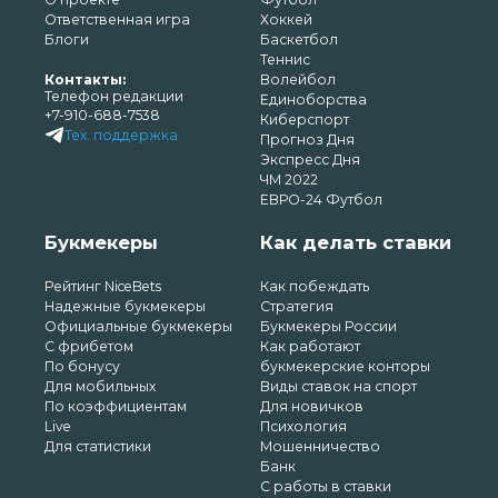
Ответственная игра
Хоккей
Блоги
Баскетбол
Теннис
Контакты:
Волейбол
Телефон редакции
Единоборства
+7-910-688-7538
Киберспорт
Тех. поддержка
Прогноз Дня
Экспресс Дня
ЧМ 2022
ЕВРО-24 Футбол
Букмекеры
Как делать ставки
Рейтинг NiceBets
Как побеждать
Надежные букмекеры
Стратегия
Официальные букмекеры
Букмекеры России
С фрибетом
Как работают
По бонусу
букмекерские конторы
Для мобильных
Виды ставок на спорт
По коэффициентам
Для новичков
Live
Психология
Для статистики
Мошенничество
Банк
С работы в ставки