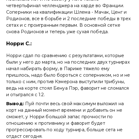
четвертьфинал челленджера на харде во Франции.
Соперники на квалификации Шлема - Мачак, Ценг и
Родионов, все в борьбе и 2 последние победы в трех
сетах и с проигранным первым. В основной сетке
снова Родионов и теперь уже сухая победа.
Норри С.:
Норри сдал по сравнению с результатами, которые
были у него до марта, но на последних двух турнирах
начал набирать форму, в Париже тяжело ему
пришлось, надо было бороться с соперником, но и не
только с ним, против Кэмерона выступили трибуны,
ведь на корте стоял Бенуа Пэр, фаворит не сломался
и отыгрался с 1:2.
Вывод:
Пуй почти весь свой максимум выложил на
корт на данный момент времени и добавить он не
сможет, у Норри большой запас прочности по
отношению к противнику и фаворит будет
прогрессировать по ходу турнира, больше сета не
отдаст сегодня.