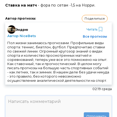
Ставка на матч
- фора по сетам -1,5 на Норри.
Поделиться
Автор прогноза
:
Читать
Эндрю
Автор NiceBets
Все прогнозы
Пол жизни занимаюсь прогнозами. Профильные виды
спорта: теннис, биатлон, футбол. Предпочитаю ставки
по свежей линии. Огромный кругозор знаний о видах
спорта и количество просмотренных матчей и
соревнований, теперь уже все это помножено на опыт.
Как ставочный, так и прогностический. В целом могу
писать прогнозы на большую часть спортивных событий
- как летних, так и зимних. В нашем деле без удачи никуда
- это правило, без которого невозможно
осуществление аналитической деятельности на спорт.
02:19 среда
Отправить