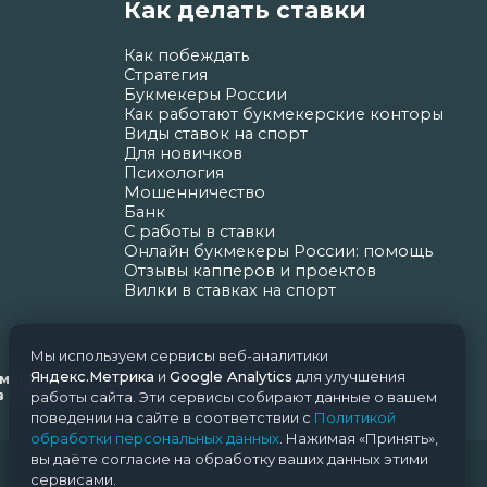
Как делать ставки
Как побеждать
Стратегия
Букмекеры России
Как работают букмекерские конторы
Виды ставок на спорт
Для новичков
Психология
Мошенничество
Банк
С работы в ставки
Онлайн букмекеры России: помощь
Отзывы капперов и проектов
Вилки в ставках на спорт
Мы используем сервисы веб-аналитики
Яндекс.Метрика
и
Google Analytics
для улучшения
ормационных технологий и массовых коммуникаций
Н.Н. Почта редакции: support@nice-bets.ru
работы сайта. Эти сервисы собирают данные о вашем
поведении на сайте в соответствии с
Политикой
обработки персональных данных
. Нажимая «Принять»,
вы даёте согласие на обработку ваших данных этими
сервисами.