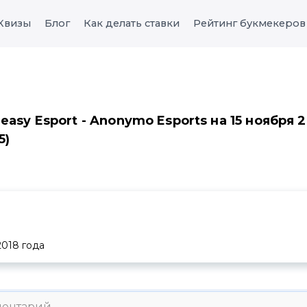
Квизы
Блог
Как делать ставки
Рейтинг букмекеров
easy Esport - Anonymo Esports на 15 ноября 
5)
2018
года