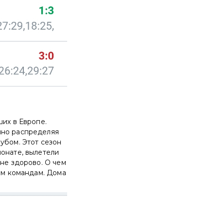
ших в Европе.
нно распределяя
убом. Этот сезон
ионате, вылетели
 не здорово. О чем
шим командам. Дома