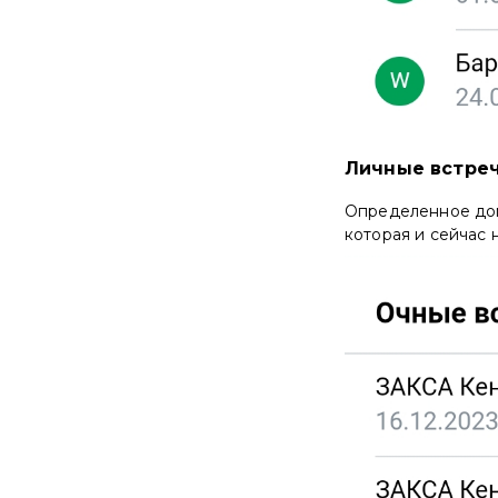
Личные встре
Определенное дом
которая и сейчас 