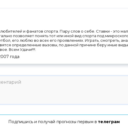
любителей и фанатов спорта. Пару слов о себе. Ставки - это ма
ально позволяет понять тот или иной вид спорта под микроскоп
тбол, его люблю во всех его проявлениях. Играть, смотреть, ана
ятся определенные вызовы, по данной причине беру иные виды
ое. Всем Удачи!!!!.
2007
года
Подпишись и получай прогнозы первым в
телеграм