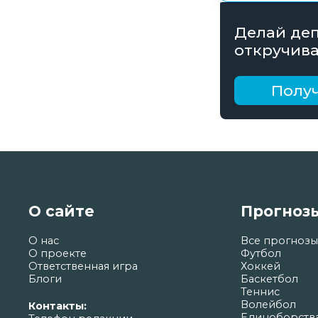
Делай деп
откручива
получай б
рублей
Получ
О сайте
Прогноз
О нас
Все прогнозы
О проекте
Футбол
Ответственная игра
Хоккей
Блоги
Баскетбол
Теннис
Волейбол
Контакты:
Единоборств