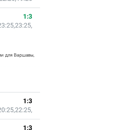
и для Варшавы,