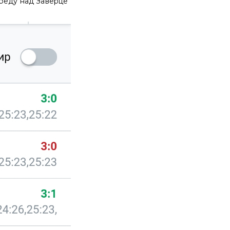
обеду над Заверце