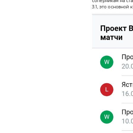
соперникам на ста
3:1, это основной 