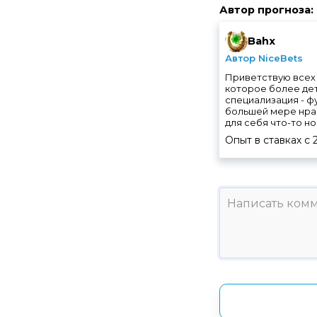
Автор прогноза
:
Bahx
Автор NiceBets
Приветствую всех 
которое более дет
специализация - фу
большей мере нрав
для себя что-то нов
Опыт в ставках с