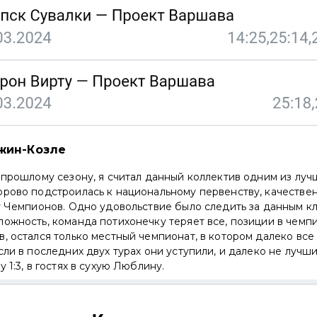
жин-Козле
 прошлому сезону, я считал данный коллектив одним из луч
орово подстроилась к национальному первенству, качестве
у Чемпионов. Одно удовольствие было следить за данным кл
ожность, команда потихонечку теряет все, позиции в чемп
, остался только местный чемпионат, в котором далеко все
сли в последних двух турах они уступили, и далеко не луч
 1:3, в гостях в сухую Люблину.