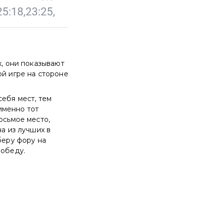
х, они показывают
ой игре на стороне
себя мест, тем
именно тот
осьмое место,
на из лучших в
беру фору на
победу.