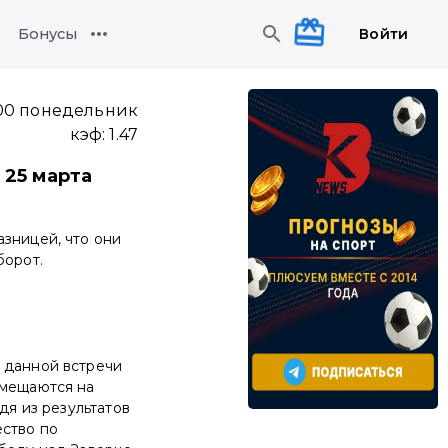
Войти
Бонусы
:00 понедельник
кэф:
1.47
 25 марта
азницей, что они
борот.
 данной встречи
емещаются на
дя из результатов
ество по