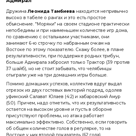
Адмирал
Дружина
Леонида Тамбиева
находится непривычно
высоко в табеле о рангах и это есть простое
объяснение. "Моряки" на своем стадионе практически
непобедимы и при наименьшем количестве игр дома,
по сравнению с остальными участниками, они
занимают 6-ю строчку по набранным очкам на
Востоке по этому показателю. Скажу более, в плане
результативности, при поддержке родных трибун,
больше Адмирала забросил только Трактор (39 против
37 шайб), но не стоит забывать, что челябинцы
отыграли уже на три домашних игры больше.
Помимо домашних успехов, коллектив вдруг выдал
отрезок из двух гостевых викторий подряд, одолев
уфимский Салават Юлаев (4:2) и хабаровский Амур
(5:0). Причем, надо отметить, что их результативность
остается на высоком уровне и пусть в обороне
присутствуют проблемы, но атака работает
максимально эффективно. Собственно, если говорить
об общем количестве голов в регулярке, то на
Востоке у них второй показатель (62 гола).