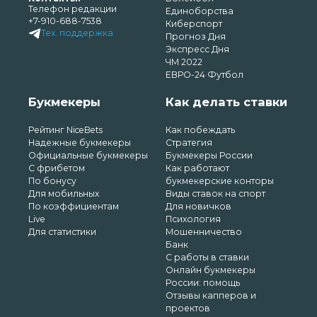
Телефон редакции
Единоборства
+7-910-688-7538
Киберспорт
Тех. поддержка
Прогноз Дня
Экспресс Дня
ЧМ 2022
ЕВРО-24 Футбол
Букмекеры
Как делать ставки
Рейтинг NiceBets
Как побеждать
Надежные букмекеры
Стратегия
Официальные букмекеры
Букмекеры России
С фрибетом
Как работают
По бонусу
букмекерские конторы
Для мобильных
Виды ставок на спорт
По коэффициентам
Для новичков
Live
Психология
Для статистики
Мошенничество
Банк
С работы в ставки
Онлайн букмекеры
России: помощь
Отзывы капперов и
проектов