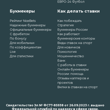
ЕВРО-24 Футбол
Букмекеры
Как делать ставки
Рейтинг NiceBets
Как побеждать
Надежные букмекеры
Стратегия
Официальные букмекеры
Букмекеры России
С фрибетом
Как работают
По бонусу
букмекерские конторы
Для мобильных
Виды ставок на спорт
По коэффициентам
Для новичков
Live
Психология
Для статистики
Мошенничество
Банк
С работы в ставки
Онлайн букмекеры
России: помощь
Отзывы капперов и
проектов
Вилки в ставках на спорт
Свидетельство Эл № ФС77-85938 от 26.09.2023 г. выдано
Федеральной службой по надзору в сфере связи,