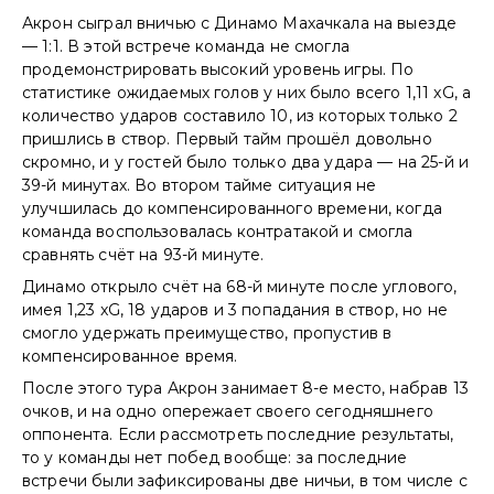
Акрон сыграл вничью с Динамо Махачкала на выезде
— 1:1. В этой встрече команда не смогла
продемонстрировать высокий уровень игры. По
статистике ожидаемых голов у них было всего 1,11 xG, а
количество ударов составило 10, из которых только 2
пришлись в створ. Первый тайм прошёл довольно
скромно, и у гостей было только два удара — на 25-й и
39-й минутах. Во втором тайме ситуация не
улучшилась до компенсированного времени, когда
команда воспользовалась контратакой и смогла
сравнять счёт на 93-й минуте.
Динамо открыло счёт на 68-й минуте после углового,
имея 1,23 xG, 18 ударов и 3 попадания в створ, но не
смогло удержать преимущество, пропустив в
компенсированное время.
После этого тура Акрон занимает 8-е место, набрав 13
очков, и на одно опережает своего сегодняшнего
оппонента. Если рассмотреть последние результаты,
то у команды нет побед вообще: за последние
встречи были зафиксированы две ничьи, в том числе с