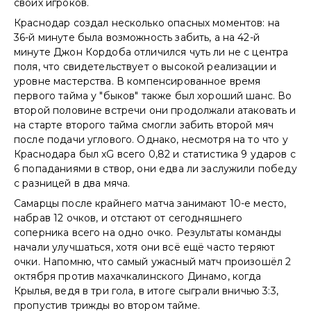
своих игроков.
Краснодар создал несколько опасных моментов: на
36-й минуте была возможность забить, а на 42-й
минуте Джон Кордоба отличился чуть ли не с центра
поля, что свидетельствует о высокой реализации и
уровне мастерства. В компенсированное время
первого тайма у "быков" также был хороший шанс. Во
второй половине встречи они продолжали атаковать и
на старте второго тайма смогли забить второй мяч
после подачи углового. Однако, несмотря на то что у
Краснодара был xG всего 0,82 и статистика 9 ударов с
6 попаданиями в створ, они едва ли заслужили победу
с разницей в два мяча.
Самарцы после крайнего матча занимают 10-е место,
набрав 12 очков, и отстают от сегодняшнего
соперника всего на одно очко. Результаты команды
начали улучшаться, хотя они всё ещё часто теряют
очки. Напомню, что самый ужасный матч произошёл 2
октября против махачкалинского Динамо, когда
Крылья, ведя в три гола, в итоге сыграли вничью 3:3,
пропустив трижды во втором тайме.