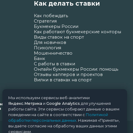
Как делать ставки
Как побеждать
Стратегия
Букмекеры России
Как работают букмекерские конторы
Виды ставок на спорт
Для новичков
Психология
Мошенничество
Банк
С работы в ставки
Онлайн букмекеры России: помощь
Отзывы капперов и проектов
Вилки в ставках на спорт
Мы используем сервисы веб-аналитики
Яндекс.Метрика
и
Google Analytics
для улучшения
ормационных технологий и массовых коммуникаций
Н.Н. Почта редакции: support@nice-bets.ru
работы сайта. Эти сервисы собирают данные о вашем
поведении на сайте в соответствии с
Политикой
обработки персональных данных
. Нажимая «Принять»,
вы даёте согласие на обработку ваших данных этими
сервисами.