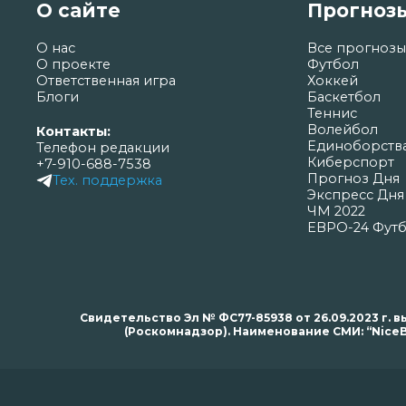
О сайте
Прогноз
О нас
Все прогнозы
О проекте
Футбол
Ответственная игра
Хоккей
Блоги
Баскетбол
Теннис
Волейбол
Контакты:
Единоборств
Телефон редакции
Киберспорт
+7-910-688-7538
Прогноз Дня
Тех. поддержка
Экспресс Дня
ЧМ 2022
ЕВРО-24 Фут
Свидетельство Эл № ФС77-85938 от 26.09.2023 г
(Роскомнадзор). Наименование СМИ: “NiceB