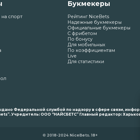
ы
Букмекеры
 на спорт
Рейтинг NiceBets
Надежные букмекеры
Официальные букмекеры
С фрибетом
По бонусу
Для мобильных
а
По коэффициентам
Live
Для статистики
бол
. выдано Федеральной службой по надзору в сфере связи, инф
ets”. Учредитель: ООО “НАЙСБЕТС” Главный редактор: Харьков 
© 2018-2024 NiceBets. 18+